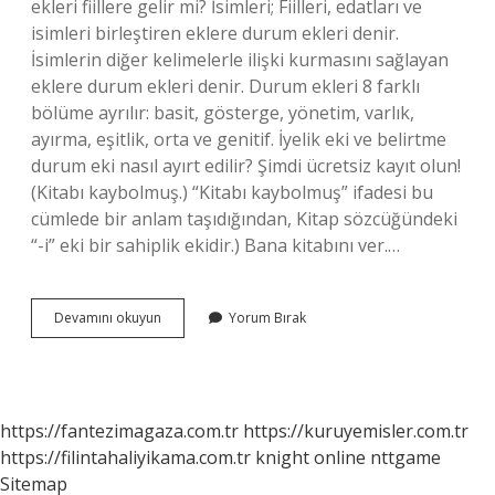
ekleri fiillere gelir mi? İsimleri; Fiilleri, edatları ve
isimleri birleştiren eklere durum ekleri denir.
İsimlerin diğer kelimelerle ilişki kurmasını sağlayan
eklere durum ekleri denir. Durum ekleri 8 farklı
bölüme ayrılır: basit, gösterge, yönetim, varlık,
ayırma, eşitlik, orta ve genitif. İyelik eki ve belirtme
durum eki nasıl ayırt edilir? Şimdi ücretsiz kayıt olun!
(Kitabı kaybolmuş.) “Kitabı kaybolmuş” ifadesi bu
cümlede bir anlam taşıdığından, Kitap sözcüğündeki
“-i” eki bir sahiplik ekidir.) Bana kitabını ver.…
Belirtme
Devamını okuyun
Yorum Bırak
Durum
Eki
Fiile
Gelir
Mi
https://fantezimagaza.com.tr
https://kuruyemisler.com.tr
https://filintahaliyikama.com.tr
knight online
nttgame
Sitemap