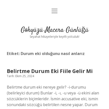
menüyü
Anasayfa
aç
Gizlilik Politikası
Gökyüzü Macera Günlüğü
Yasal Uyarı
Seyahat hikayeleriyle keyifli yolculuk!
Hakkımızda
Etiket:
Durum eki olduğunu nasıl anlarız
Belirtme Durum Eki Fiile Gelir Mi
Tarih: Ekim 25, 2024
Belirtme durum eki nereye gelir? -i-durumu
(belirleyici durum) Bunlar -i, -ı, -u veya -ü ekini alan
sözcüklerin biçimleridir. İsmin accusative eki, ismin
sonundaki sözcüğü belirtilen nesne yapar. Durum