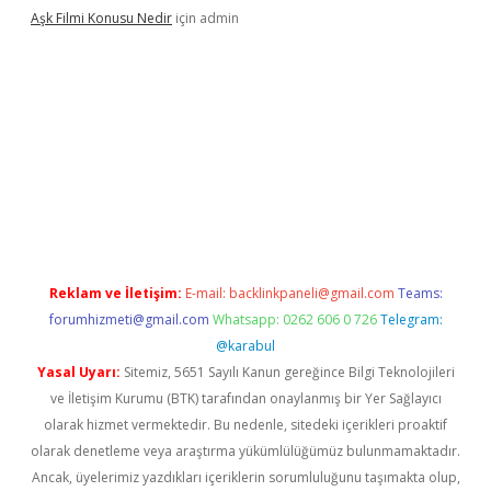
Aşk Filmi Konusu Nedir
için
admin
üvenilir mi
elexbetgiris.org
Reklam ve İletişim:
E-mail:
backlinkpaneli@gmail.com
Teams:
forumhizmeti@gmail.com
Whatsapp: 0262 606 0 726
Telegram:
@karabul
Yasal Uyarı:
Sitemiz, 5651 Sayılı Kanun gereğince Bilgi Teknolojileri
ve İletişim Kurumu (BTK) tarafından onaylanmış bir Yer Sağlayıcı
olarak hizmet vermektedir. Bu nedenle, sitedeki içerikleri proaktif
olarak denetleme veya araştırma yükümlülüğümüz bulunmamaktadır.
Ancak, üyelerimiz yazdıkları içeriklerin sorumluluğunu taşımakta olup,