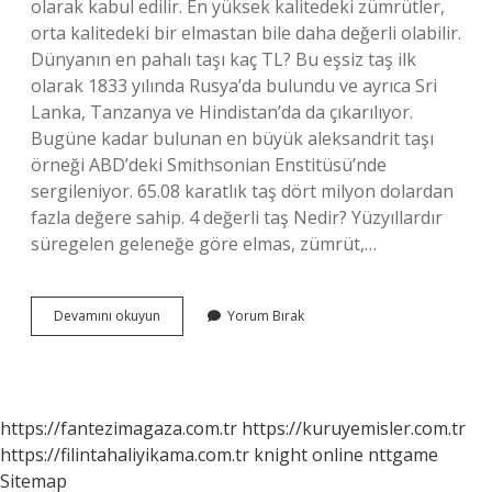
olarak kabul edilir. En yüksek kalitedeki zümrütler,
orta kalitedeki bir elmastan bile daha değerli olabilir.
Dünyanın en pahalı taşı kaç TL? Bu eşsiz taş ilk
olarak 1833 yılında Rusya’da bulundu ve ayrıca Sri
Lanka, Tanzanya ve Hindistan’da da çıkarılıyor.
Bugüne kadar bulunan en büyük aleksandrit taşı
örneği ABD’deki Smithsonian Enstitüsü’nde
sergileniyor. 65.08 karatlık taş dört milyon dolardan
fazla değere sahip. 4 değerli taş Nedir? Yüzyıllardır
süregelen geleneğe göre elmas, zümrüt,…
Dünyadaki
Devamını okuyun
Yorum Bırak
En
Değerli
Taş
Nedir
https://fantezimagaza.com.tr
https://kuruyemisler.com.tr
https://filintahaliyikama.com.tr
knight online
nttgame
Sitemap