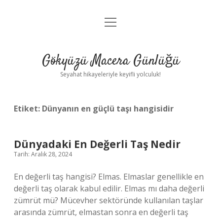
menüyü
Anasayfa
aç
Gizlilik Politikası
Gökyüzü Macera Günlüğü
Yasal Uyarı
Seyahat hikayeleriyle keyifli yolculuk!
Hakkımızda
Etiket:
Dünyanın en güçlü taşı hangisidir
Dünyadaki En Değerli Taş Nedir
Tarih: Aralık 28, 2024
En değerli taş hangisi? Elmas. Elmaslar genellikle en
değerli taş olarak kabul edilir. Elmas mı daha değerli
zümrüt mü? Mücevher sektöründe kullanılan taşlar
arasında zümrüt, elmastan sonra en değerli taş