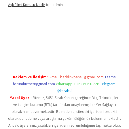
Aşk Filmi Konusu Nedir
için
admin
üvenilir mi
elexbetgiris.org
Reklam ve İletişim:
E-mail:
backlinkpaneli@gmail.com
Teams:
forumhizmeti@gmail.com
Whatsapp: 0262 606 0 726
Telegram:
@karabul
Yasal Uyarı:
Sitemiz, 5651 Sayılı Kanun gereğince Bilgi Teknolojileri
ve İletişim Kurumu (BTK) tarafından onaylanmış bir Yer Sağlayıcı
olarak hizmet vermektedir. Bu nedenle, sitedeki içerikleri proaktif
olarak denetleme veya araştırma yükümlülüğümüz bulunmamaktadır.
Ancak, üyelerimiz yazdıkları içeriklerin sorumluluğunu taşımakta olup,