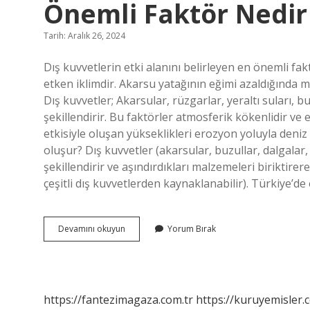
Önemli Faktör Nedi
Tarih: Aralık 26, 2024
Dış kuvvetlerin etki alanını belirleyen en önemli fak
etken iklimdir. Akarsu yatağının eğimi azaldığında 
Dış kuvvetler; Akarsular, rüzgarlar, yeraltı suları, bu
şekillendirir. Bu faktörler atmosferik kökenlidir ve e
etkisiyle oluşan yükseklikleri erozyon yoluyla deniz 
oluşur? Dış kuvvetler (akarsular, buzullar, dalgalar,
şekillendirir ve aşındırdıkları malzemeleri biriktire
çeşitli dış kuvvetlerden kaynaklanabilir). Türkiye’de
Dış
Devamını okuyun
Yorum Bırak
Kuvvetlerin
Etki
Alanını
Belirleyen
En
https://fantezimagaza.com.tr
https://kuruyemisler.
Önemli