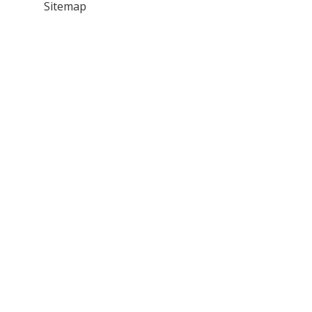
Sitemap
Faktör
Nedir
Örnek