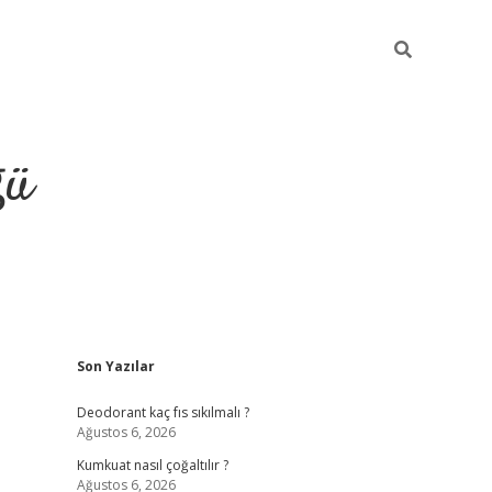
ğü
Sidebar
Son Yazılar
hiltonbet yeni giriş
betexper güvenilir 
Deodorant kaç fıs sıkılmalı ?
Ağustos 6, 2026
Kumkuat nasıl çoğaltılır ?
Ağustos 6, 2026