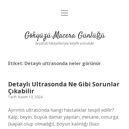
menüyü
Anasayfa
aç
Gizlilik Politikası
Gökyüzü Macera Günlüğü
Yasal Uyarı
Seyahat hikayeleriyle keyifli yolculuk!
Hakkımızda
Etiket:
Detaylı ultrasonda neler görünür
Detaylı Ultrasonda Ne Gibi Sorunlar
Çıkabilir
Tarih: Kasım 13, 2024
Ayrıntılı ultrasonda hangi hastalıklar tespit edilir?
Kalp, beyin, büyük damar yapıları, mesane, omurga
(kapalı olup olmadığı), boyun kalınlığı (bazı