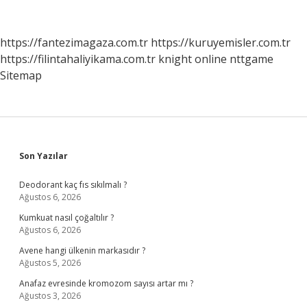
Gibi
Sorunlar
Çıkabilir
https://fantezimagaza.com.tr
https://kuruyemisler.com.tr
https://filintahaliyikama.com.tr
knight online
nttgame
Sitemap
Sidebar
Son Yazılar
Deodorant kaç fıs sıkılmalı ?
Ağustos 6, 2026
Kumkuat nasıl çoğaltılır ?
Ağustos 6, 2026
Avene hangi ülkenin markasıdır ?
Ağustos 5, 2026
Anafaz evresinde kromozom sayısı artar mı ?
Ağustos 3, 2026