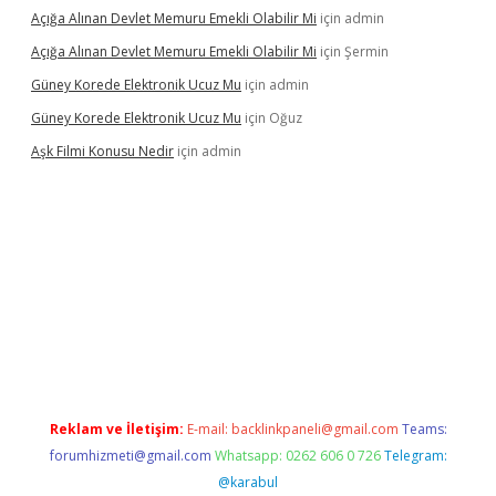
Açığa Alınan Devlet Memuru Emekli Olabilir Mi
için
admin
Açığa Alınan Devlet Memuru Emekli Olabilir Mi
için
Şermin
Güney Korede Elektronik Ucuz Mu
için
admin
Güney Korede Elektronik Ucuz Mu
için
Oğuz
Aşk Filmi Konusu Nedir
için
admin
üvenilir mi
elexbetgiris.org
Reklam ve İletişim:
E-mail:
backlinkpaneli@gmail.com
Teams:
forumhizmeti@gmail.com
Whatsapp: 0262 606 0 726
Telegram:
@karabul