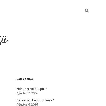
ğü
Sidebar
Son Yazılar
hiltonbet yeni giriş
betexper güvenilir 
Kıbrıs nereden koptu ?
Ağustos 7, 2026
Deodorant kaç fıs sıkılmalı ?
Ağustos 6, 2026