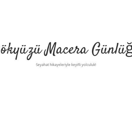
ökyüzü Macera Günlü
Seyahat hikayeleriyle keyifli yolculuk!