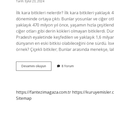
Tarih: Eylül 23, 2024
İlk kara bitkileri nelerdir? İlk kara bitkileri yaklaşı
döneminde ortaya çıktı. Bunlar yosunlar ve ciğer otlar
yaklaşık 470 milyon yıl önce, yaşamın hızla çeşitlen
ciğer otları gibi derin kökleri olmayan bitkilerdi. Dü
Pradesh eyaletinde keşfedilen ve yaklaşık 1,6 milyar
dünyanın en eski bitkisi olabileceğini öne sürdü. İsv
örnek? Çiçekli bitkiler; Bunlar arasında menekşe, lal
Kara
Devamını okuyun
8 Yorum
Bitkiler
Nedir
https://fantezimagaza.com.tr
https://kuruyemisler.
Sitemap