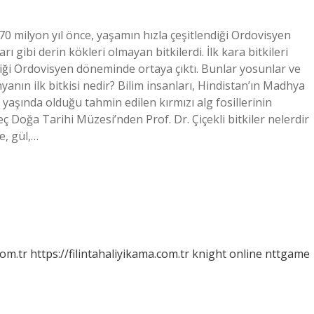
k 470 milyon yıl önce, yaşamın hızla çeşitlendiği Ordovisyen
ı gibi derin kökleri olmayan bitkilerdi. İlk kara bitkileri
diği Ordovisyen döneminde ortaya çıktı. Bunlar yosunlar ve
nyanın ilk bitkisi nedir? Bilim insanları, Hindistan’ın Madhya
 yaşında olduğu tahmin edilen kırmızı alg fosillerinin
eç Doğa Tarihi Müzesi’nden Prof. Dr. Çiçekli bitkiler nelerdir
e, gül,…
com.tr
https://filintahaliyikama.com.tr
knight online
nttgame