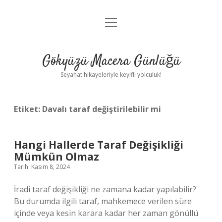
menüyü
Anasayfa
aç
Gizlilik Politikası
Gökyüzü Macera Günlüğü
Yasal Uyarı
Seyahat hikayeleriyle keyifli yolculuk!
Hakkımızda
Etiket:
Davalı taraf değiştirilebilir mi
Hangi Hallerde Taraf Değişikliği
Mümkün Olmaz
Tarih: Kasım 8, 2024
İradi taraf değişikliği ne zamana kadar yapılabilir?
Bu durumda ilgili taraf, mahkemece verilen süre
içinde veya kesin karara kadar her zaman gönüllü