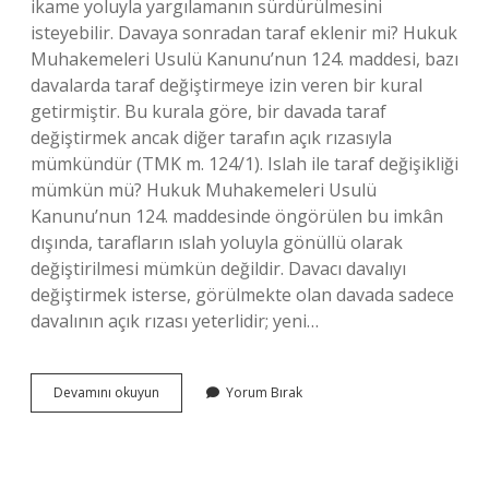
ikame yoluyla yargılamanın sürdürülmesini
isteyebilir. Davaya sonradan taraf eklenir mi? Hukuk
Muhakemeleri Usulü Kanunu’nun 124. maddesi, bazı
davalarda taraf değiştirmeye izin veren bir kural
getirmiştir. Bu kurala göre, bir davada taraf
değiştirmek ancak diğer tarafın açık rızasıyla
mümkündür (TMK m. 124/1). Islah ile taraf değişikliği
mümkün mü? Hukuk Muhakemeleri Usulü
Kanunu’nun 124. maddesinde öngörülen bu imkân
dışında, tarafların ıslah yoluyla gönüllü olarak
değiştirilmesi mümkün değildir. Davacı davalıyı
değiştirmek isterse, görülmekte olan davada sadece
davalının açık rızası yeterlidir; yeni…
Hangi
Devamını okuyun
Yorum Bırak
Hallerde
Taraf
Değişikliği
Mümkün