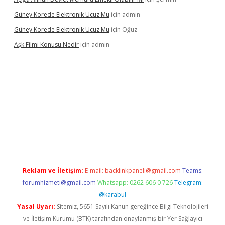
Güney Korede Elektronik Ucuz Mu
için
admin
Güney Korede Elektronik Ucuz Mu
için
Oğuz
Aşk Filmi Konusu Nedir
için
admin
üvenilir mi
elexbetgiris.org
Reklam ve İletişim:
E-mail:
backlinkpaneli@gmail.com
Teams:
forumhizmeti@gmail.com
Whatsapp: 0262 606 0 726
Telegram:
@karabul
Yasal Uyarı:
Sitemiz, 5651 Sayılı Kanun gereğince Bilgi Teknolojileri
ve İletişim Kurumu (BTK) tarafından onaylanmış bir Yer Sağlayıcı