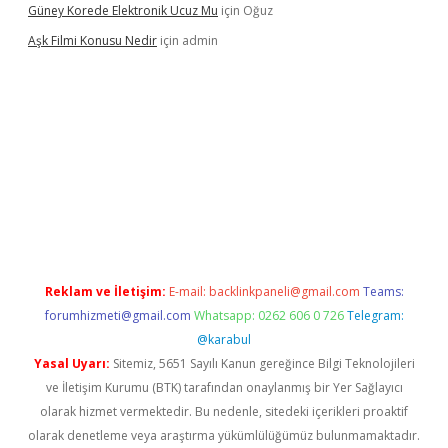
Güney Korede Elektronik Ucuz Mu
için
Oğuz
Aşk Filmi Konusu Nedir
için
admin
üvenilir mi
elexbetgiris.org
Reklam ve İletişim:
E-mail:
backlinkpaneli@gmail.com
Teams:
forumhizmeti@gmail.com
Whatsapp: 0262 606 0 726
Telegram:
@karabul
Yasal Uyarı:
Sitemiz, 5651 Sayılı Kanun gereğince Bilgi Teknolojileri
ve İletişim Kurumu (BTK) tarafından onaylanmış bir Yer Sağlayıcı
olarak hizmet vermektedir. Bu nedenle, sitedeki içerikleri proaktif
olarak denetleme veya araştırma yükümlülüğümüz bulunmamaktadır.