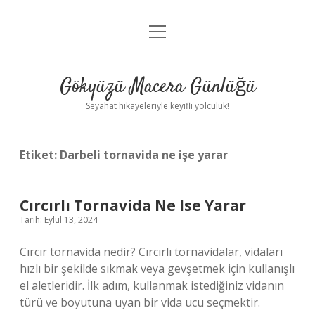
menüyü
Anasayfa
aç
Gizlilik Politikası
Gökyüzü Macera Günlüğü
Yasal Uyarı
Seyahat hikayeleriyle keyifli yolculuk!
Hakkımızda
Etiket:
Darbeli tornavida ne işe yarar
Cırcırlı Tornavida Ne Ise Yarar
Tarih: Eylül 13, 2024
Cırcır tornavida nedir? Cırcırlı tornavidalar, vidaları
hızlı bir şekilde sıkmak veya gevşetmek için kullanışlı
el aletleridir. İlk adım, kullanmak istediğiniz vidanın
türü ve boyutuna uyan bir vida ucu seçmektir.