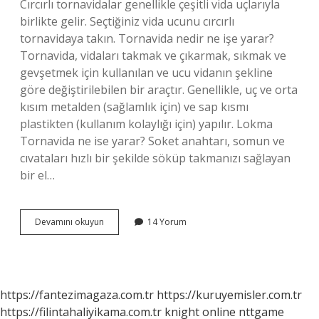
Cırcırlı tornavidalar genellikle çeşitli vida uçlarıyla
birlikte gelir. Seçtiğiniz vida ucunu cırcırlı
tornavidaya takın. Tornavida nedir ne işe yarar?
Tornavida, vidaları takmak ve çıkarmak, sıkmak ve
gevşetmek için kullanılan ve ucu vidanın şekline
göre değiştirilebilen bir araçtır. Genellikle, uç ve orta
kısım metalden (sağlamlık için) ve sap kısmı
plastikten (kullanım kolaylığı için) yapılır. Lokma
Tornavida ne ise yarar? Soket anahtarı, somun ve
cıvataları hızlı bir şekilde söküp takmanızı sağlayan
bir el…
Cırcırlı
Devamını okuyun
14 Yorum
Tornavida
Ne
Ise
Yarar
https://fantezimagaza.com.tr
https://kuruyemisler.com.tr
https://filintahaliyikama.com.tr
knight online
nttgame