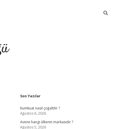
ğü
Sidebar
Son Yazılar
hiltonbet yeni giriş
betexper güvenilir 
Kumkuat nasıl çoğaltılır ?
Ağustos 6, 2026
Avene hangi ülkenin markasıdır ?
Ağustos 5, 2026