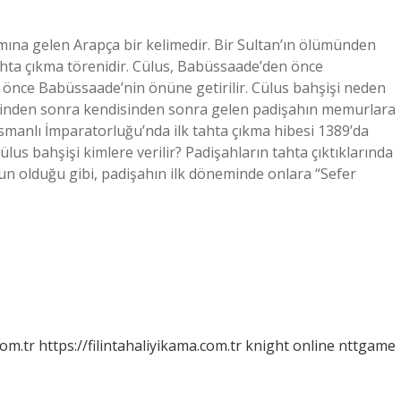
mına gelen Arapça bir kelimedir. Bir Sultan’ın ölümünden
ahta çıkma törenidir. Cülus, Babüssaade’den önce
k önce Babüssaade’nin önüne getirilir. Cülus bahşişi neden
esinden sonra kendisinden sonra gelen padişahın memurlara
Osmanlı İmparatorluğu’nda ilk tahta çıkma hibesi 1389’da
ülus bahşişi kimlere verilir? Padişahların tahta çıktıklarında
nun olduğu gibi, padişahın ilk döneminde onlara “Sefer
com.tr
https://filintahaliyikama.com.tr
knight online
nttgame