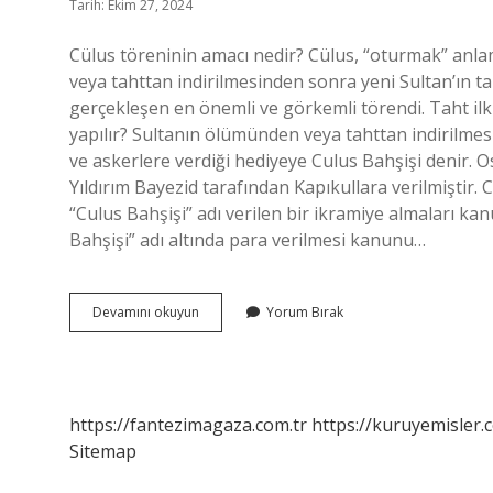
Tarih: Ekim 27, 2024
Cülus töreninin amacı nedir? Cülus, “oturmak” anla
veya tahttan indirilmesinden sonra yeni Sultan’ın t
gerçekleşen en önemli ve görkemli törendi. Taht il
yapılır? Sultanın ölümünden veya tahttan indirilm
ve askerlere verdiği hediyeye Culus Bahşişi denir. 
Yıldırım Bayezid tarafından Kapıkullara verilmiştir. C
“Culus Bahşişi” adı verilen bir ikramiye almaları ka
Bahşişi” adı altında para verilmesi kanunu…
Cülus
Devamını okuyun
Yorum Bırak
Bahşişi
Neden
Verilir
https://fantezimagaza.com.tr
https://kuruyemisler.
Sitemap