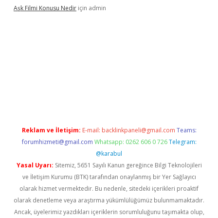
Aşk Filmi Konusu Nedir
için
admin
exper güvenilir mi
elexbetgiris.org
Reklam ve İletişim:
E-mail:
backlinkpaneli@gmail.com
Teams:
forumhizmeti@gmail.com
Whatsapp: 0262 606 0 726
Telegram:
@karabul
Yasal Uyarı:
Sitemiz, 5651 Sayılı Kanun gereğince Bilgi Teknolojileri
ve İletişim Kurumu (BTK) tarafından onaylanmış bir Yer Sağlayıcı
olarak hizmet vermektedir. Bu nedenle, sitedeki içerikleri proaktif
olarak denetleme veya araştırma yükümlülüğümüz bulunmamaktadır.
Ancak, üyelerimiz yazdıkları içeriklerin sorumluluğunu taşımakta olup,