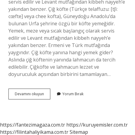
servis edilir ve Levant mutfağından kibbeh nayyeh’e
yakından benzer. Çiğ köfte (Türkçe telaffuzu: [tʃiː
cœfte] veya chee kofta), Güneydoğu Anadolu’da
bulunan Urfa şehrine özgü bir köfte yemeğidir.
Yemek, meze veya sıcak başlangıç ​​olarak servis
edilir ve Levant mutfağından kibbeh nayyeh’e
yakından benzer. Ermeni ve Türk mutfağında
yaygındır. Çiğ köfte yanına hangi yemek gider?
Aslında çiğ köftenin yanında lahmacun da tercih
edilebilir. Çiğköfte ve lahmacun lezzet ve
doyuruculuk açısından birbirini tamamlayan…
Çiğ
Devamını okuyun
Yorum Bırak
Köfte
Meze
Mi
https://fantezimagaza.com.tr
https://kuruyemisler.com.tr
https://filintahaliyikama.com.tr
Sitemap