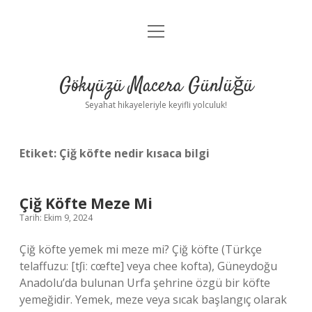
menüyü
Anasayfa
aç
Gizlilik Politikası
Gökyüzü Macera Günlüğü
Yasal Uyarı
Seyahat hikayeleriyle keyifli yolculuk!
Hakkımızda
Etiket:
Çiğ köfte nedir kısaca bilgi
Çiğ Köfte Meze Mi
Tarih: Ekim 9, 2024
Çiğ köfte yemek mi meze mi? Çiğ köfte (Türkçe
telaffuzu: [tʃiː cœfte] veya chee kofta), Güneydoğu
Anadolu’da bulunan Urfa şehrine özgü bir köfte
yemeğidir. Yemek, meze veya sıcak başlangıç ​​olarak