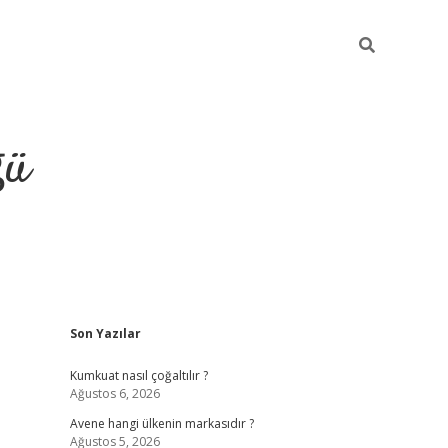
ğü
Sidebar
Son Yazılar
hiltonbet yeni giriş
betexper güvenilir 
Kumkuat nasıl çoğaltılır ?
Ağustos 6, 2026
Avene hangi ülkenin markasıdır ?
Ağustos 5, 2026