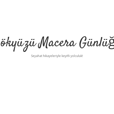
ökyüzü Macera Günlü
Seyahat hikayeleriyle keyifli yolculuk!