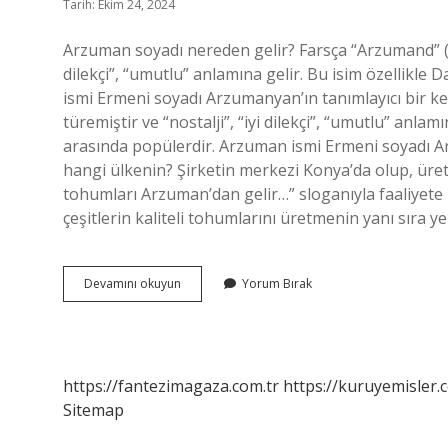
Tarih: Ekim 24, 2024
Arzuman soyadı nereden gelir? Farsça “Arzumand” (Farsça: آرزومند) kelimesinden türemiştir ve “n
dilekçi”, “umutlu” anlamına gelir. Bu isim özellikle
ismi Ermeni soyadı Arzumanyan’ın tanımlayıcı bir kelimesidir. Fa
türemiştir ve “nostalji”, “iyi dilekçi”, “umutlu” anla
arasında popülerdir. Arzuman ismi Ermeni soyadı A
hangi ülkenin? Şirketin merkezi Konya’da olup, üretim
tohumları Arzuman’dan gelir…” sloganıyla faaliyete
çeşitlerin kaliteli tohumlarını üretmenin yanı sıra ye
Arzuman
Devamını okuyun
Yorum Bırak
Ne
https://fantezimagaza.com.tr
https://kuruyemisler.
Sitemap