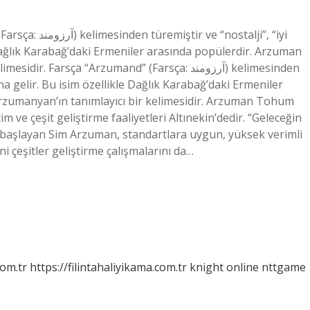
ostalji”, “iyi
 Dağlık Karabağ’daki Ermeniler arasında popülerdir. Arzuman
rsça “Arzumand” (Farsça: آرزومند) kelimesinden
mına gelir. Bu isim özellikle Dağlık Karabağ’daki Ermeniler
rzumanyan’ın tanımlayıcı bir kelimesidir. Arzuman Tohum
 ve çeşit geliştirme faaliyetleri Altınekin’dedir. “Geleceğin
 başlayan Sim Arzuman, standartlara uygun, yüksek verimli
ni çeşitler geliştirme çalışmalarını da…
com.tr
https://filintahaliyikama.com.tr
knight online
nttgame