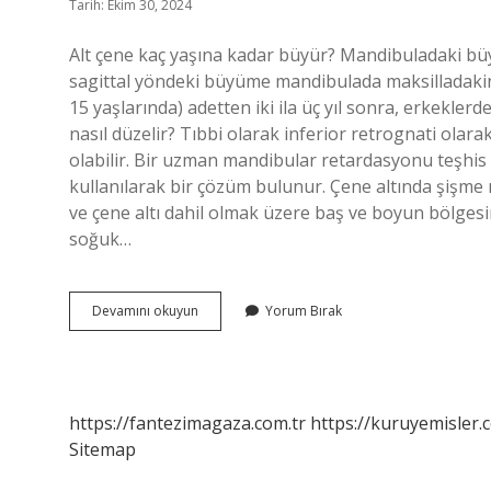
Tarih: Ekim 30, 2024
Alt çene kaç yaşına kadar büyür? Mandibuladaki b
sagittal yöndeki büyüme mandibulada maksilladakin
15 yaşlarında) adetten iki ila üç yıl sonra, erkekle
nasıl düzelir? Tıbbi olarak inferior retrognati olar
olabilir. Bir uzman mandibular retardasyonu teşhis
kullanılarak bir çözüm bulunur. Çene altında şişme
ve çene altı dahil olmak üzere baş ve boyun bölgesi
soğuk…
Alt
Devamını okuyun
Yorum Bırak
Çene
Büyümesi
Neden
Olur
https://fantezimagaza.com.tr
https://kuruyemisler.
Sitemap