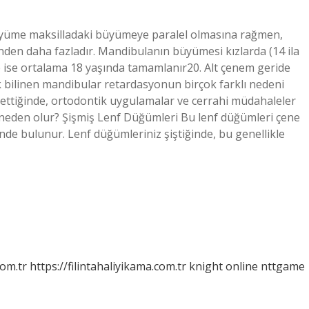
üyüme maksilladaki büyümeye paralel olmasına rağmen,
den daha fazladır. Mandibulanın büyümesi kızlarda (14 ila
rde ise ortalama 18 yaşında tamamlanır20. Alt çenem geride
ak bilinen mandibular retardasyonun birçok farklı nedeni
 ettiğinde, ortodontik uygulamalar ve cerrahi müdahaleler
 neden olur? Şişmiş Lenf Düğümleri Bu lenf düğümleri çene
nde bulunur. Lenf düğümleriniz şiştiğinde, bu genellikle
com.tr
https://filintahaliyikama.com.tr
knight online
nttgame