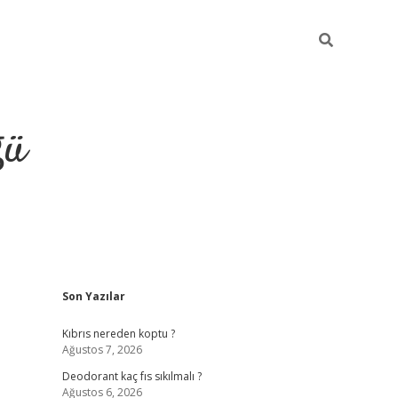
ğü
Sidebar
Son Yazılar
hiltonbet yeni giriş
betexper güvenilir 
Kıbrıs nereden koptu ?
Ağustos 7, 2026
Deodorant kaç fıs sıkılmalı ?
Ağustos 6, 2026