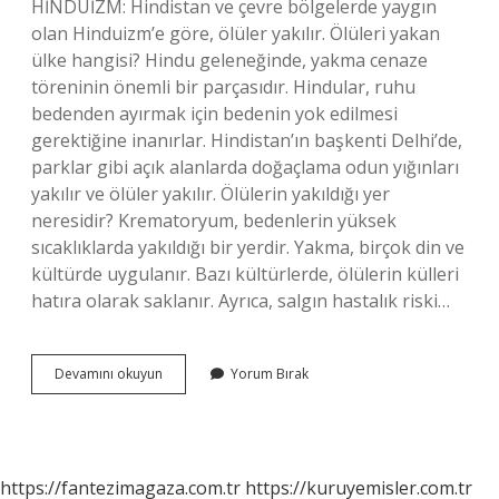
HİNDUİZM: Hindistan ve çevre bölgelerde yaygın
olan Hinduizm’e göre, ölüler yakılır. Ölüleri yakan
ülke hangisi? Hindu geleneğinde, yakma cenaze
töreninin önemli bir parçasıdır. Hindular, ruhu
bedenden ayırmak için bedenin yok edilmesi
gerektiğine inanırlar. Hindistan’ın başkenti Delhi’de,
parklar gibi açık alanlarda doğaçlama odun yığınları
yakılır ve ölüler yakılır. Ölülerin yakıldığı yer
neresidir? Krematoryum, bedenlerin yüksek
sıcaklıklarda yakıldığı bir yerdir. Yakma, birçok din ve
kültürde uygulanır. Bazı kültürlerde, ölülerin külleri
hatıra olarak saklanır. Ayrıca, salgın hastalık riski…
Hangi
Devamını okuyun
Yorum Bırak
Ülkede
Ölüler
Yakılıyor
https://fantezimagaza.com.tr
https://kuruyemisler.com.tr