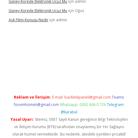
Güney Korede Elektronik Ucuz Mu
için
admin
Güney Korede Elektronik Ucuz Mu
için
Oğuz
Aşk Filmi Konusu Nedir
için
admin
güvenilir mi
elexbetgiris.org
Reklam ve İletişim:
E-mail:
backlinkpaneli@gmail.com
Teams:
forumhizmeti@gmail.com
Whatsapp: 0262 606 0 726
Telegram:
@karabul
Yasal Uyarı:
Sitemiz, 5651 Sayılı Kanun gereğince Bilgi Teknolojileri
ve İletişim Kurumu (BTK) tarafından onaylanmış bir Yer Sağlayıcı
olarak hizmet vermektedir. Bu nedenle, sitedeki içerikleri proaktif