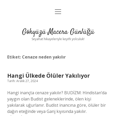
menüyü
Anasayfa
aç
Gizlilik Politikası
Gökyüzü Macera Günlüğü
Yasal Uyarı
Seyahat hikayeleriyle keyifli yolculuk!
Hakkımızda
Etiket:
Cenaze neden yakılır
Hangi Ülkede Ölüler Yakılıyor
Tarih: Aralık 27, 2024
Hangi inançta cenaze yakılır? BUDİZM: Hindistan’da
yaygın olan Budist geleneklerinde, ölen kişi
yakılarak uğurlanır. Budist inancına göre, ölüler bir
dağın eteğinde veya Ganj kıyısında yakılır.