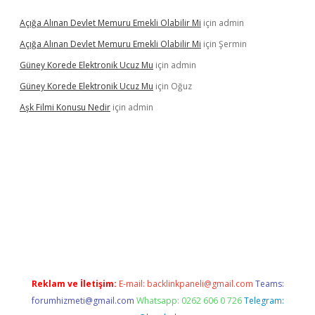
Açığa Alınan Devlet Memuru Emekli Olabilir Mi
için
admin
Açığa Alınan Devlet Memuru Emekli Olabilir Mi
için
Şermin
Güney Korede Elektronik Ucuz Mu
için
admin
Güney Korede Elektronik Ucuz Mu
için
Oğuz
Aşk Filmi Konusu Nedir
için
admin
 güvenilir mi
elexbetgiris.org
Reklam ve İletişim:
E-mail:
backlinkpaneli@gmail.com
Teams:
forumhizmeti@gmail.com
Whatsapp: 0262 606 0 726
Telegram: