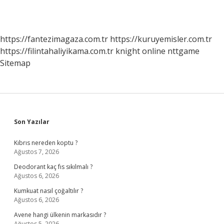
https://fantezimagaza.com.tr
https://kuruyemisler.com.tr
https://filintahaliyikama.com.tr
knight online
nttgame
Sitemap
Sidebar
Son Yazılar
Kıbrıs nereden koptu ?
Ağustos 7, 2026
Deodorant kaç fıs sıkılmalı ?
Ağustos 6, 2026
Kumkuat nasıl çoğaltılır ?
Ağustos 6, 2026
Avene hangi ülkenin markasıdır ?
Ağustos 5, 2026