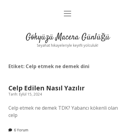
menüyü
Anasayfa
aç
Gizlilik Politikası
Gökyüzü Macera Günlüğü
Yasal Uyarı
Seyahat hikayeleriyle keyifli yolculuk!
Hakkımızda
Etiket:
Celp etmek ne demek dini
Celp Edilen Nasıl Yazılır
Tarih: Eylül 15, 2024
Celp etmek ne demek TDK? Yabancı kökenli olan
celp
6 Yorum