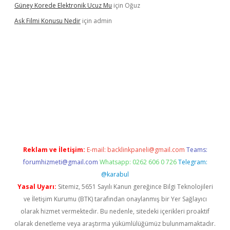
Güney Korede Elektronik Ucuz Mu
için
Oğuz
Aşk Filmi Konusu Nedir
için
admin
üvenilir mi
elexbetgiris.org
Reklam ve İletişim:
E-mail:
backlinkpaneli@gmail.com
Teams:
forumhizmeti@gmail.com
Whatsapp: 0262 606 0 726
Telegram:
@karabul
Yasal Uyarı:
Sitemiz, 5651 Sayılı Kanun gereğince Bilgi Teknolojileri
ve İletişim Kurumu (BTK) tarafından onaylanmış bir Yer Sağlayıcı
olarak hizmet vermektedir. Bu nedenle, sitedeki içerikleri proaktif
olarak denetleme veya araştırma yükümlülüğümüz bulunmamaktadır.