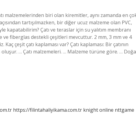
tı malzemelerinden biri olan kiremitler, aynı zamanda en ço
 açısından tartışılmazken, bir diğer ucuz malzeme olan PVC,
eyle kapatabilirim? Çatı ve teraslar için su yalıtım membranı
çe ve fiberglas destekli çeşitleri mevcuttur. 2 mm, 3 mm ve 4
. Kaç çeşit çatı kaplaması var? Çatı kaplaması: Bir çatının
 oluşur. … Çatı malzemeleri. … Malzeme türüne göre. … Doğa
com.tr
https://filintahaliyikama.com.tr
knight online
nttgame