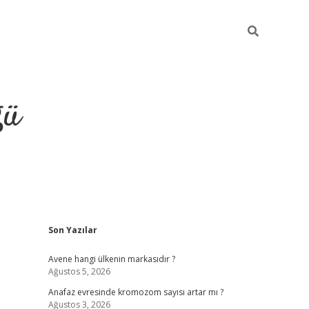
ğü
Sidebar
Son Yazılar
hiltonbet yeni giriş
betexper güvenilir 
Avene hangi ülkenin markasıdır ?
Ağustos 5, 2026
Anafaz evresinde kromozom sayısı artar mı ?
Ağustos 3, 2026