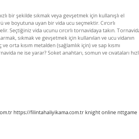
 hızlı bir şekilde sıkmak veya gevşetmek için kullanışlı el
ürü ve boyutuna uyan bir vida ucu seçmektir. Cırcırlı
gelir. Seçtiğiniz vida ucunu cırcırlı tornavidaya takın. Tornavid
ıkarmak, sıkmak ve gevşetmek için kullanılan ve ucu vidanın
 uç ve orta kısım metalden (sağlamlık için) ve sap kısmı
ornavida ne ise yarar? Soket anahtarı, somun ve cıvataları hızl
com.tr
https://filintahaliyikama.com.tr
knight online
nttgame