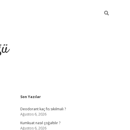
ğü
Sidebar
Son Yazılar
hiltonbet yeni giriş
betexper güvenilir 
Deodorant kaç fıs sıkılmalı ?
Ağustos 6, 2026
Kumkuat nasıl çoğaltılır ?
Ağustos 6, 2026