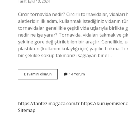
Tarih: Eylül 13, 2024
Cırcır tornavida nedir? Cırcırlı tornavidalar, vidaları
aletleridir. İlk adım, kullanmak istediğiniz vidanın t
tornavidalar genellikle çeşitli vida uçlarıyla birlikte 
nedir ne işe yarar? Tornavida, vidaları takmak ve ç
şekline göre değiştirilebilen bir araçtır. Genellikle,
plastikten (kullanım kolaylığı için) yapılır. Lokma T
bir şekilde söküp takmanızı sağlayan bir el…
Cırcırlı
Devamını okuyun
14 Yorum
Tornavida
Ne
Ise
Yarar
https://fantezimagaza.com.tr
https://kuruyemisler.
Sitemap