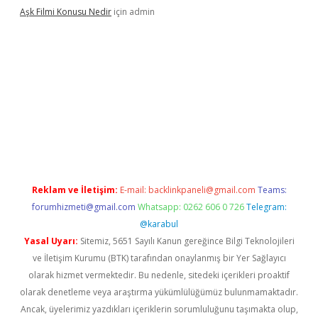
Aşk Filmi Konusu Nedir
için
admin
güvenilir mi
elexbetgiris.org
Reklam ve İletişim:
E-mail:
backlinkpaneli@gmail.com
Teams:
forumhizmeti@gmail.com
Whatsapp: 0262 606 0 726
Telegram:
@karabul
Yasal Uyarı:
Sitemiz, 5651 Sayılı Kanun gereğince Bilgi Teknolojileri
ve İletişim Kurumu (BTK) tarafından onaylanmış bir Yer Sağlayıcı
olarak hizmet vermektedir. Bu nedenle, sitedeki içerikleri proaktif
olarak denetleme veya araştırma yükümlülüğümüz bulunmamaktadır.
Ancak, üyelerimiz yazdıkları içeriklerin sorumluluğunu taşımakta olup,