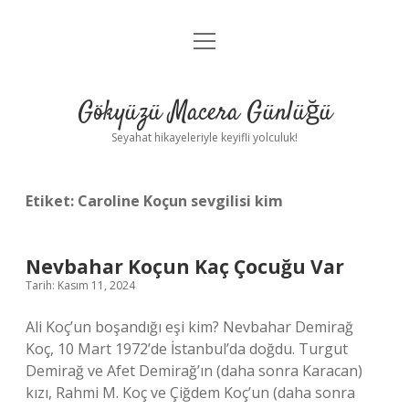
menüyü
Anasayfa
aç
Gizlilik Politikası
Gökyüzü Macera Günlüğü
Yasal Uyarı
Seyahat hikayeleriyle keyifli yolculuk!
Hakkımızda
Etiket:
Caroline Koçun sevgilisi kim
Nevbahar Koçun Kaç Çocuğu Var
Tarih: Kasım 11, 2024
Ali Koç’un boşandığı eşi kim? Nevbahar Demirağ
Koç, 10 Mart 1972’de İstanbul’da doğdu. Turgut
Demirağ ve Afet Demirağ’ın (daha sonra Karacan)
kızı, Rahmi M. Koç ve Çiğdem Koç’un (daha sonra