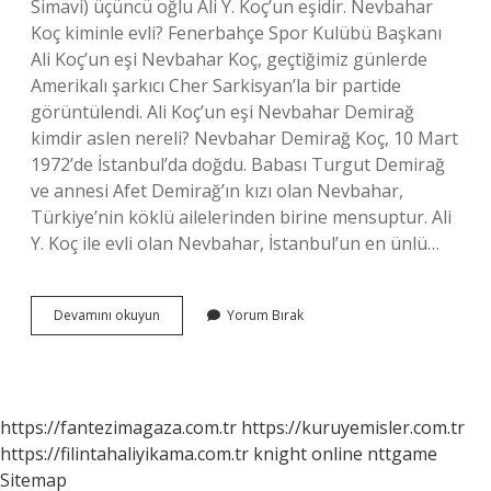
Simavi) üçüncü oğlu Ali Y. Koç’un eşidir. Nevbahar
Koç kiminle evli? Fenerbahçe Spor Kulübü Başkanı
Ali Koç’un eşi Nevbahar Koç, geçtiğimiz günlerde
Amerikalı şarkıcı Cher Sarkisyan’la bir partide
görüntülendi. Ali Koç’un eşi Nevbahar Demirağ
kimdir aslen nereli? Nevbahar Demirağ Koç, 10 Mart
1972’de İstanbul’da doğdu. Babası Turgut Demirağ
ve annesi Afet Demirağ’ın kızı olan Nevbahar,
Türkiye’nin köklü ailelerinden birine mensuptur. Ali
Y. Koç ile evli olan Nevbahar, İstanbul’un en ünlü…
Nevbahar
Devamını okuyun
Yorum Bırak
Koçun
Kaç
Çocuğu
Var
https://fantezimagaza.com.tr
https://kuruyemisler.com.tr
https://filintahaliyikama.com.tr
knight online
nttgame
Sitemap