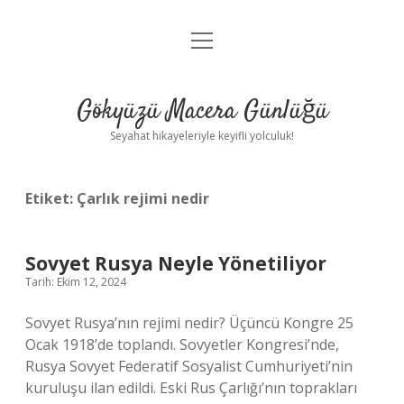
menüyü
Anasayfa
aç
Gizlilik Politikası
Gökyüzü Macera Günlüğü
Yasal Uyarı
Seyahat hikayeleriyle keyifli yolculuk!
Hakkımızda
Etiket:
Çarlık rejimi nedir
Sovyet Rusya Neyle Yönetiliyor
Tarih: Ekim 12, 2024
Sovyet Rusya’nın rejimi nedir? Üçüncü Kongre 25
Ocak 1918’de toplandı. Sovyetler Kongresi’nde,
Rusya Sovyet Federatif Sosyalist Cumhuriyeti’nin
kuruluşu ilan edildi. Eski Rus Çarlığı’nın toprakları