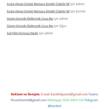
Açığa Alınan Devlet Memuru Emekli Olabilir Mi
için
admin
Açığa Alınan Devlet Memuru Emekli Olabilir Mi
için
Şermin
Güney Korede Elektronik Ucuz Mu
için
admin
Güney Korede Elektronik Ucuz Mu
için
Oğuz
Aşk Filmi Konusu Nedir
için
admin
üvenilir mi
elexbetgiris.org
Reklam ve İletişim:
E-mail:
backlinkpaneli@gmail.com
Teams:
forumhizmeti@gmail.com
Whatsapp: 0262 606 0 726
Telegram:
@karabul