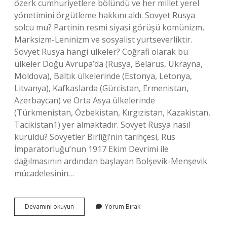
özerk cumhuriyetlere bölündü ve her millet yerel
yönetimini örgütleme hakkını aldı. Sovyet Rusya
solcu mu? Partinin resmi siyasi görüşü komünizm,
Marksizm-Leninizm ve sosyalist yurtseverliktir.
Sovyet Rusya hangi ülkeler? Coğrafi olarak bu
ülkeler Doğu Avrupa’da (Rusya, Belarus, Ukrayna,
Moldova), Baltık ülkelerinde (Estonya, Letonya,
Litvanya), Kafkaslarda (Gürcistan, Ermenistan,
Azerbaycan) ve Orta Asya ülkelerinde
(Türkmenistan, Özbekistan, Kırgızistan, Kazakistan,
Tacikistan1) yer almaktadır. Sovyet Rusya nasıl
kuruldu? Sovyetler Birliği’nin tarihçesi, Rus
İmparatorluğu’nun 1917 Ekim Devrimi ile
dağılmasının ardından başlayan Bolşevik-Menşevik
mücadelesinin…
Sovyet
Devamını okuyun
Yorum Bırak
Rusya
Neyle