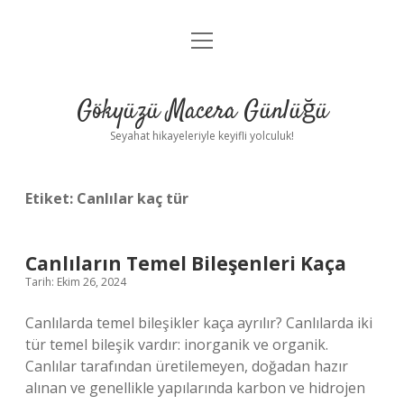
menüyü
Anasayfa
aç
Gizlilik Politikası
Gökyüzü Macera Günlüğü
Yasal Uyarı
Seyahat hikayeleriyle keyifli yolculuk!
Hakkımızda
Etiket:
Canlılar kaç tür
Canlıların Temel Bileşenleri Kaça
Tarih: Ekim 26, 2024
Canlılarda temel bileşikler kaça ayrılır? Canlılarda iki
tür temel bileşik vardır: inorganik ve organik.
Canlılar tarafından üretilemeyen, doğadan hazır
alınan ve genellikle yapılarında karbon ve hidrojen