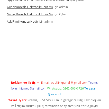
Güney Korede Elektronik Ucuz Mu
için
admin
Güney Korede Elektronik Ucuz Mu
için
Oğuz
Aşk Filmi Konusu Nedir
için
admin
üvenilir mi
elexbetgiris.org
Reklam ve İletişim:
E-mail:
backlinkpaneli@gmail.com
Teams:
forumhizmeti@gmail.com
Whatsapp: 0262 606 0 726
Telegram:
@karabul
Yasal Uyarı:
Sitemiz, 5651 Sayılı Kanun gereğince Bilgi Teknolojileri
ve İletişim Kurumu (BTK) tarafından onaylanmış bir Yer Sağlayıcı