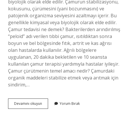
biyolojik olarak elde edilir. Çamurun stabilizasyonu,
kokusunu, çürümesini (yani bozunmasını) ve
patojenik organizma seviyesini azaltmayı içerir. Bu
genellikle kimyasal veya biyolojik olarak elde edilir.
Çamur tedavisi ne demek? Bakterilerden arındırılmış
“peloid” adı verilen tıbbi çamur, ısıtıldıktan sonra
boyun ve bel bölgesinde fıtık, artrit ve kas ağrısı
olan hastalarda kullanılır. Ağrılı bölgelere
uygulanan, 20 dakika bekletilen ve 10 seansta
kullanılan çamur terapisi yardımıyla hastalar iyileşir.
Çamur çürütmenin temel amacı nedir? Çamurdaki
organik maddeleri stabilize etmek veya arıtmak için
sindirim,…
Çamur
Devamını okuyun
Yorum Bırak
Stabilizasyonu
Ne
Demek