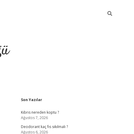
ğü
Sidebar
Son Yazılar
hiltonbet yeni giriş
betexper güvenilir 
Kıbrıs nereden koptu ?
Ağustos 7, 2026
Deodorant kaç fıs sıkılmalı ?
Ağustos 6, 2026