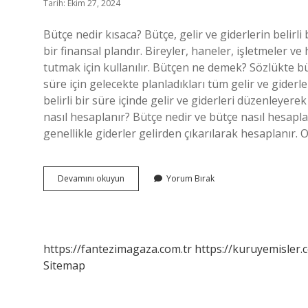
Tarih: Ekim 27, 2024
Bütçe nedir kısaca? Bütçe, gelir ve giderlerin belirli
bir finansal plandır. Bireyler, haneler, işletmeler v
tutmak için kullanılır. Bütçen ne demek? Sözlükte bütç
süre için gelecekte planladıkları tüm gelir ve giderl
belirli bir süre içinde gelir ve giderleri düzenleyer
nasıl hesaplanır? Bütçe nedir ve bütçe nasıl hesap
genellikle giderler gelirden çıkarılarak hesaplanır. O
Aylık
Devamını okuyun
Yorum Bırak
Bütçe
Ne
Demek
https://fantezimagaza.com.tr
https://kuruyemisler.
Sitemap