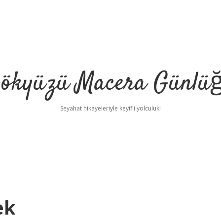
ökyüzü Macera Günlü
Seyahat hikayeleriyle keyifli yolculuk!
ek