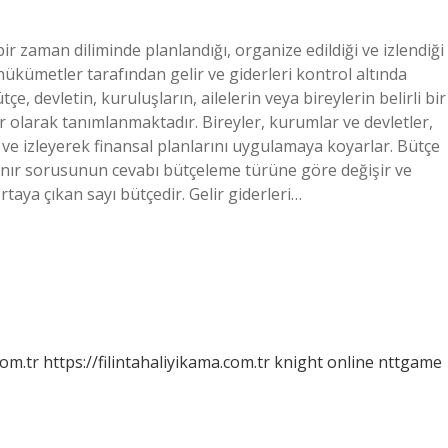
 bir zaman diliminde planlandığı, organize edildiği ve izlendiği
e hükümetler tarafından gelir ve giderleri kontrol altında
e, devletin, kuruluşların, ailelerin veya bireylerin belirli bir
er olarak tanımlanmaktadır. Bireyler, kurumlar ve devletler,
ek ve izleyerek finansal planlarını uygulamaya koyarlar. Bütçe
lanır sorusunun cevabı bütçeleme türüne göre değişir ve
rtaya çıkan sayı bütçedir. Gelir giderleri…
com.tr
https://filintahaliyikama.com.tr
knight online
nttgame