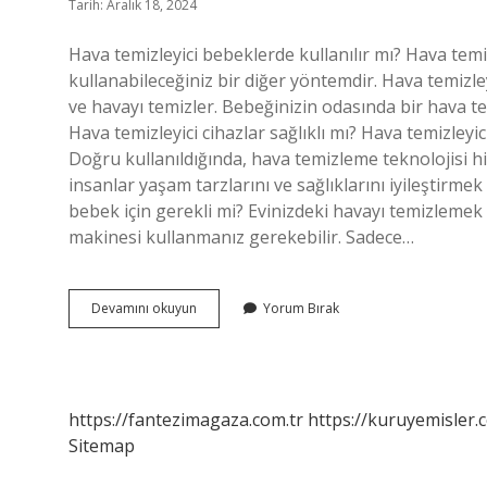
Tarih: Aralık 18, 2024
Hava temizleyici bebeklerde kullanılır mı? Hava temizl
kullanabileceğiniz bir diğer yöntemdir. Hava temizleyi
ve havayı temizler. Bebeğinizin odasında bir hava tem
Hava temizleyici cihazlar sağlıklı mı? Hava temizleyici
Doğru kullanıldığında, hava temizleme teknolojisi h
insanlar yaşam tarzlarını ve sağlıklarını iyileştirm
bebek için gerekli mi? Evinizdeki havayı temizlemek
makinesi kullanmanız gerekebilir. Sadece…
Bebekler
Devamını okuyun
Yorum Bırak
Için
Hava
Temizleyici
Gerekli
Mi
https://fantezimagaza.com.tr
https://kuruyemisler.
Sitemap