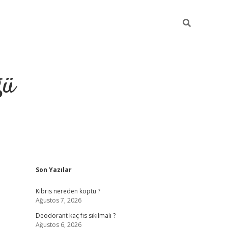
ğü
Sidebar
Son Yazılar
hiltonbet yeni giriş
betexper güvenilir 
Kıbrıs nereden koptu ?
Ağustos 7, 2026
Deodorant kaç fıs sıkılmalı ?
Ağustos 6, 2026