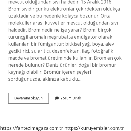
mevcut olduğundan sıvı haldedir. 15 Aralık 2016
Brom sıvıdır çünkü elektronlar çekirdekten oldukça
uzaktadır ve bu nedenle kolayca bozunur. Orta
moleküller arası kuvvetler mevcut olduğundan sıvı
haldedir. Brom nedir ne işe yarar? Brom, birçok
turunçgil aromalı meşrubatta emülgatör olarak
kullanılan bir fümiganttır; bitkisel yağ, boya, alev
geciktirici, su arıtıcı, dezenfektan, ilaç, fotoğrafik
madde ve bromat üretiminde kullanılır. Brom en çok
nerede bulunur? Deniz ürünleri doğal bir bromür
kaynağı olabilir. Bromür içeren şeyleri
sorduğunuzda, aklınıza kabuklu…
Brom
Devamını okuyun
Yorum Bırak
Ne
Renk
https://fantezimagaza.com.tr
https://kuruyemisler.com.tr