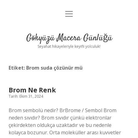
menüyü
Anasayfa
aç
Gizlilik Politikası
Gökyüzü Macera Günlüğü
Yasal Uyarı
Seyahat hikayeleriyle keyifli yolculuk!
Hakkımızda
Etiket:
Brom suda çözünür mü
Brom Ne Renk
Tarih: Ekim 31, 2024
Brom sembolü nedir? BrBrome / Sembol Brom
neden sıvıdır? Brom sıvıdır çünkü elektronlar
çekirdekten oldukça uzaktadır ve bu nedenle
kolayca bozunur. Orta moleküller arası kuvvetler