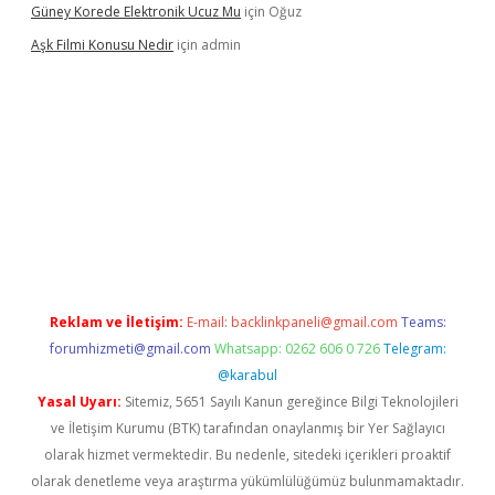
Güney Korede Elektronik Ucuz Mu
için
Oğuz
Aşk Filmi Konusu Nedir
için
admin
üvenilir mi
elexbetgiris.org
Reklam ve İletişim:
E-mail:
backlinkpaneli@gmail.com
Teams:
forumhizmeti@gmail.com
Whatsapp: 0262 606 0 726
Telegram:
@karabul
Yasal Uyarı:
Sitemiz, 5651 Sayılı Kanun gereğince Bilgi Teknolojileri
ve İletişim Kurumu (BTK) tarafından onaylanmış bir Yer Sağlayıcı
olarak hizmet vermektedir. Bu nedenle, sitedeki içerikleri proaktif
olarak denetleme veya araştırma yükümlülüğümüz bulunmamaktadır.