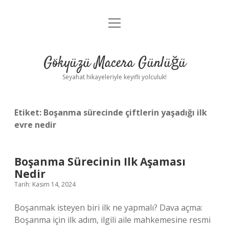
menüyü
Anasayfa
aç
Gizlilik Politikası
Gökyüzü Macera Günlüğü
Yasal Uyarı
Seyahat hikayeleriyle keyifli yolculuk!
Hakkımızda
Etiket:
Boşanma sürecinde çiftlerin yaşadığı ilk
evre nedir
Boşanma Sürecinin Ilk Aşaması
Nedir
Tarih: Kasım 14, 2024
Boşanmak isteyen biri ilk ne yapmalı? Dava açma:
Boşanma için ilk adım, ilgili aile mahkemesine resmi