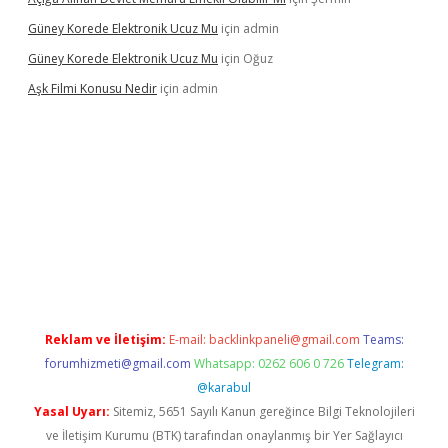
Güney Korede Elektronik Ucuz Mu
için
admin
Güney Korede Elektronik Ucuz Mu
için
Oğuz
Aşk Filmi Konusu Nedir
için
admin
üvenilir mi
elexbetgiris.org
Reklam ve İletişim:
E-mail:
backlinkpaneli@gmail.com
Teams:
forumhizmeti@gmail.com
Whatsapp: 0262 606 0 726
Telegram:
@karabul
Yasal Uyarı:
Sitemiz, 5651 Sayılı Kanun gereğince Bilgi Teknolojileri
ve İletişim Kurumu (BTK) tarafından onaylanmış bir Yer Sağlayıcı