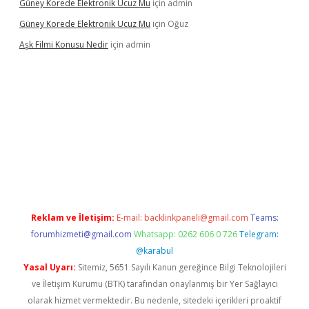
Güney Korede Elektronik Ucuz Mu
için
admin
Güney Korede Elektronik Ucuz Mu
için
Oğuz
Aşk Filmi Konusu Nedir
için
admin
üvenilir mi
elexbetgiris.org
Reklam ve İletişim:
E-mail:
backlinkpaneli@gmail.com
Teams:
forumhizmeti@gmail.com
Whatsapp: 0262 606 0 726
Telegram:
@karabul
Yasal Uyarı:
Sitemiz, 5651 Sayılı Kanun gereğince Bilgi Teknolojileri
ve İletişim Kurumu (BTK) tarafından onaylanmış bir Yer Sağlayıcı
olarak hizmet vermektedir. Bu nedenle, sitedeki içerikleri proaktif