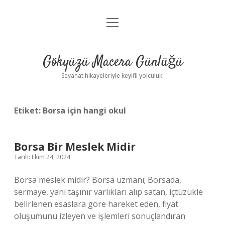
menüyü
Anasayfa
aç
Gizlilik Politikası
Gökyüzü Macera Günlüğü
Yasal Uyarı
Seyahat hikayeleriyle keyifli yolculuk!
Hakkımızda
Etiket:
Borsa için hangi okul
Borsa Bir Meslek Midir
Tarih: Ekim 24, 2024
Borsa meslek midir? Borsa uzmanı; Borsada,
sermaye, yani taşınır varlıkları alıp satan, içtüzükle
belirlenen esaslara göre hareket eden, fiyat
oluşumunu izleyen ve işlemleri sonuçlandıran