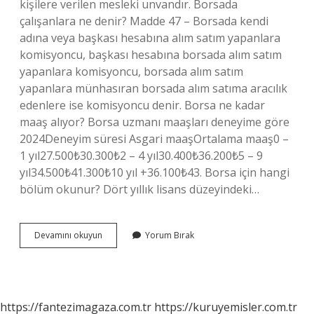
kişilere verilen mesleki unvandır. Borsada
çalışanlara ne denir? Madde 47 – Borsada kendi
adına veya başkası hesabına alım satım yapanlara
komisyoncu, başkası hesabına borsada alım satım
yapanlara komisyoncu, borsada alım satım
yapanlara münhasıran borsada alım satıma aracılık
edenlere ise komisyoncu denir. Borsa ne kadar
maaş alıyor? Borsa uzmanı maaşları deneyime göre
2024Deneyim süresi Asgari maaşOrtalama maaş0 –
1 yıl27.500₺30.300₺2 – 4 yıl30.400₺36.200₺5 – 9
yıl34.500₺41.300₺10 yıl +36.100₺43. Borsa için hangi
bölüm okunur? Dört yıllık lisans düzeyindeki…
Borsa
Devamını okuyun
Yorum Bırak
Bir
Meslek
Midir
https://fantezimagaza.com.tr
https://kuruyemisler.com.tr