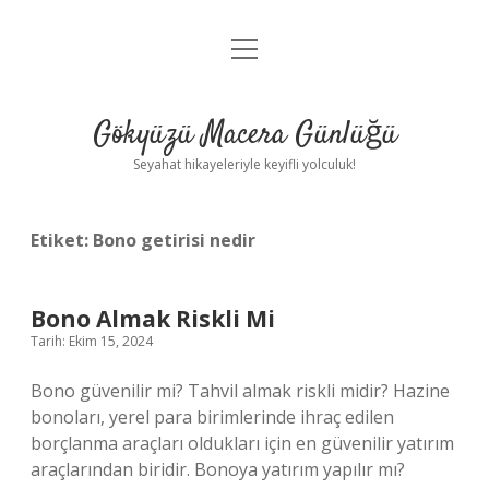
menüyü
Anasayfa
aç
Gizlilik Politikası
Gökyüzü Macera Günlüğü
Yasal Uyarı
Seyahat hikayeleriyle keyifli yolculuk!
Hakkımızda
Etiket:
Bono getirisi nedir
Bono Almak Riskli Mi
Tarih: Ekim 15, 2024
Bono güvenilir mi? Tahvil almak riskli midir? Hazine
bonoları, yerel para birimlerinde ihraç edilen
borçlanma araçları oldukları için en güvenilir yatırım
araçlarından biridir. Bonoya yatırım yapılır mı?