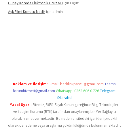
Güney Korede Elektronik Ucuz Mu
için
Oğuz
Aşk Filmi Konusu Nedir
için
admin
üvenilir mi
elexbetgiris.org
Reklam ve İletişim:
E-mail:
backlinkpaneli@gmail.com
Teams:
forumhizmeti@gmail.com
Whatsapp: 0262 606 0 726
Telegram:
@karabul
Yasal Uyarı:
Sitemiz, 5651 Sayılı Kanun gereğince Bilgi Teknolojileri
ve İletişim Kurumu (BTK) tarafından onaylanmış bir Yer Sağlayıcı
olarak hizmet vermektedir. Bu nedenle, sitedeki içerikleri proaktif
olarak denetleme veya araştırma yükümlülüğümüz bulunmamaktadır.