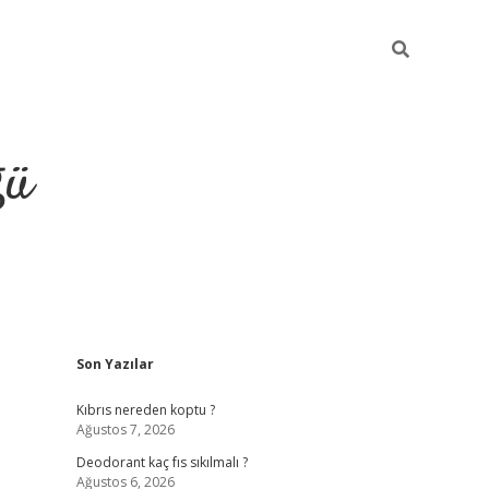
ğü
Sidebar
Son Yazılar
hiltonbet yeni giriş
betexper güvenilir 
Kıbrıs nereden koptu ?
Ağustos 7, 2026
Deodorant kaç fıs sıkılmalı ?
Ağustos 6, 2026