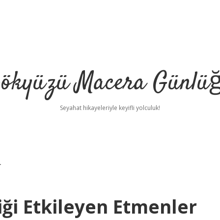
ökyüzü Macera Günlü
Seyahat hikayeleriyle keyifli yolculuk!
r
iği Etkileyen Etmenler