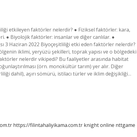
liği etkileyen faktörler nelerdir? ● Fiziksel faktörler: kara,
ri. ● Biyolojik faktörler: insanlar ve diğer canlılar. ●
sı 3 Haziran 2022 Biyoçeşitliliği etki eden faktörler nelerdir?
bölgenin iklimi, yeryüzü şekilleri, toprak yapısı ve o bölgedeki
 faktörler nelerdir vikipedi? Bu faaliyetler arasında habitat
oğunlaştırılması (örn. monokültür tarım) yer alır. Diğer
iliği dahil), aşırı sömürü, istilacı türler ve iklim değişikliği…
com.tr
https://filintahaliyikama.com.tr
knight online
nttgame