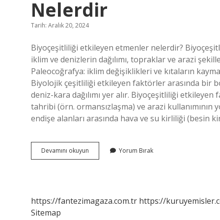
Nelerdir
Tarih: Aralık 20, 2024
Biyoçeşitliliği etkileyen etmenler nelerdir? Biyoçeşitli
iklim ve denizlerin dağılımı, topraklar ve arazi şekille
Paleocoğrafya: iklim değişiklikleri ve kıtaların kayma
Biyolojik çeşitliliği etkileyen faktörler arasında bir 
deniz-kara dağılımı yer alır. Biyoçeşitliliği etkileyen
tahribi (örn. ormansızlaşma) ve arazi kullanımının y
endişe alanları arasında hava ve su kirliliği (besin kirl
Dünyada
Devamını okuyun
Yorum Bırak
Biyoçeşitliliği
Etkileyen
Etmenler
Nelerdir
https://fantezimagaza.com.tr
https://kuruyemisler.
Sitemap