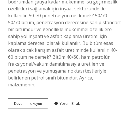
bodrumdan çatıya kadar mükemmel su geçirmezlik
özellikleri sağlamak için inşaat sektöründe de
kullanılır. 50-70 penetrasyon ne demek? 50/70.
50/70 bitüm, penetrasyon derecesine sahip standart
bir bitümdür ve genellikle mükemmel özelliklere
sahip yol inşaatı ve asfalt kaplama üretimi için
kaplama derecesi olarak kullanılır. Bu bitüm esas
olarak sıcak karışım asfalt üretiminde kullanılır. 40-
60 bitüm ne demek? Bitüm 40/60, ham petrolün
fraksiyonel/vakum damıtılmasıyla üretilen ve
penetrasyon ve yumuşama noktası testleriyle
belirlenen petrol sınıfı bitümdür. Ayrıca,
malzemenin…
50
Devamını okuyun
Yorum Bırak
70
Bitüm
Nerede
Kullanılır