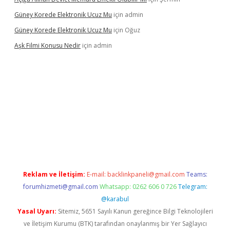
Güney Korede Elektronik Ucuz Mu
için
admin
Güney Korede Elektronik Ucuz Mu
için
Oğuz
Aşk Filmi Konusu Nedir
için
admin
üvenilir mi
elexbetgiris.org
Reklam ve İletişim:
E-mail:
backlinkpaneli@gmail.com
Teams:
forumhizmeti@gmail.com
Whatsapp: 0262 606 0 726
Telegram:
@karabul
Yasal Uyarı:
Sitemiz, 5651 Sayılı Kanun gereğince Bilgi Teknolojileri
ve İletişim Kurumu (BTK) tarafından onaylanmış bir Yer Sağlayıcı