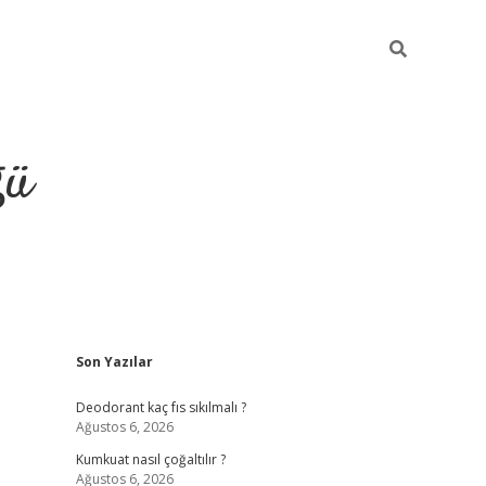
ğü
Sidebar
Son Yazılar
hiltonbet yeni giriş
betexper güven
Deodorant kaç fıs sıkılmalı ?
Ağustos 6, 2026
Kumkuat nasıl çoğaltılır ?
Ağustos 6, 2026