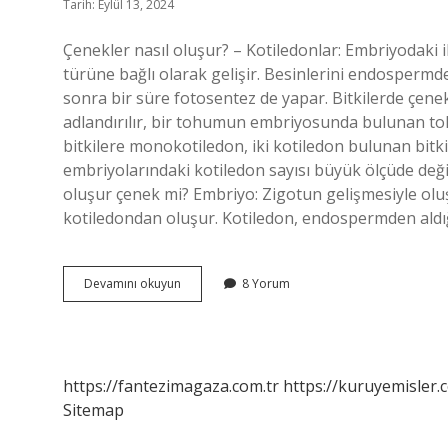
Tarih: Eylül 13, 2024
Çenekler nasıl oluşur? – Kotiledonlar: Embriyodaki 
türüne bağlı olarak gelişir. Besinlerini endospermd
sonra bir süre fotosentez de yapar. Bitkilerde çene
adlandırılır, bir tohumun embriyosunda bulunan toh
bitkilere monokotiledon, iki kotiledon bulunan bitk
embriyolarındaki kotiledon sayısı büyük ölçüde değişi
oluşur çenek mi? Embriyo: Zigotun gelişmesiyle olu
kotiledondan oluşur. Kotiledon, endospermden aldı
Bitkide
Devamını okuyun
8 Yorum
Çenek
Nasıl
Oluşur
https://fantezimagaza.com.tr
https://kuruyemisler.
Sitemap