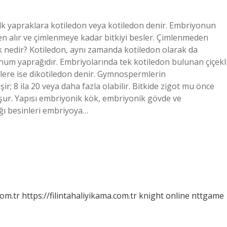
ilk yapraklara kotiledon veya kotiledon denir. Embriyonun
en alır ve çimlenmeye kadar bitkiyi besler. Çimlenmeden
k nedir? Kotiledon, aynı zamanda kotiledon olarak da
um yaprağıdır. Embriyolarında tek kotiledon bulunan çiçekl
ilere ise dikotiledon denir. Gymnospermlerin
r; 8 ila 20 veya daha fazla olabilir. Bitkide zigot mu önce
şur. Yapısı embriyonik kök, embriyonik gövde ve
ğı besinleri embriyoya…
com.tr
https://filintahaliyikama.com.tr
knight online
nttgame