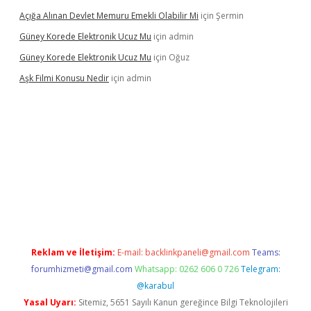
Açığa Alınan Devlet Memuru Emekli Olabilir Mi
için
Şermin
Güney Korede Elektronik Ucuz Mu
için
admin
Güney Korede Elektronik Ucuz Mu
için
Oğuz
Aşk Filmi Konusu Nedir
için
admin
üvenilir mi
elexbetgiris.org
Reklam ve İletişim:
E-mail:
backlinkpaneli@gmail.com
Teams:
forumhizmeti@gmail.com
Whatsapp: 0262 606 0 726
Telegram:
@karabul
Yasal Uyarı:
Sitemiz, 5651 Sayılı Kanun gereğince Bilgi Teknolojileri