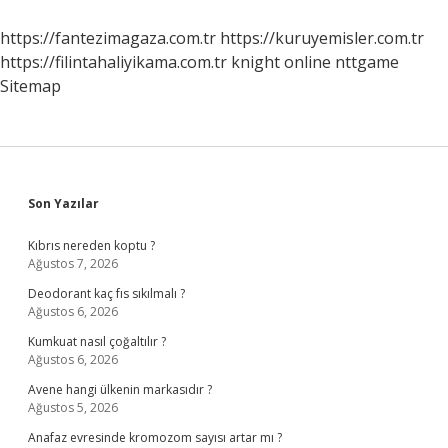
Ilişki
Sonucunda
https://fantezimagaza.com.tr
https://kuruyemisler.com.tr
Ortaya
https://filintahaliyikama.com.tr
knight online
nttgame
Ne
Çıkar
Sitemap
Sidebar
Son Yazılar
Kıbrıs nereden koptu ?
Ağustos 7, 2026
Deodorant kaç fıs sıkılmalı ?
Ağustos 6, 2026
Kumkuat nasıl çoğaltılır ?
Ağustos 6, 2026
Avene hangi ülkenin markasıdır ?
Ağustos 5, 2026
Anafaz evresinde kromozom sayısı artar mı ?