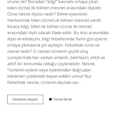
ürüne ne? Buradan “bilgi” kavramı ortaya çıkar;
bilen (özne) ile bilinen (nesne) arasındaki ilişkidir.
Özne nesne ilişkisi nedir? Bilme eyleminin
merkezinde bilen (özne) ve bilinen (nesne) vardır.
Kısaca bilgi, bilen ile bilinen (özne ile nesne)
arasındaki ilişki olarak ifade edilir. Bu ikisi arasındaki
ilişki ve etkileşim, bilgi felsefesinde farklı görüşlerin
ortaya çıkmasına yol açmıştır. Felsefede özne ve
nesne nedir? O zaman öznenin çeşitli oluş
süreçlerinde her zaman anlamlı, belirleyici, etkili ve
aktif bir konumda olduğu söylenebilir. Nesne,
“öznenin eylemi veya eyleminden doğrudan
etkilenen yüklemde beyan edilen unsur”dur.
Felsefede nesne, öznenin dışında var…
Özne
Devamını okuyun
Yorum Bırak
Ile
Nesne
Arasındaki