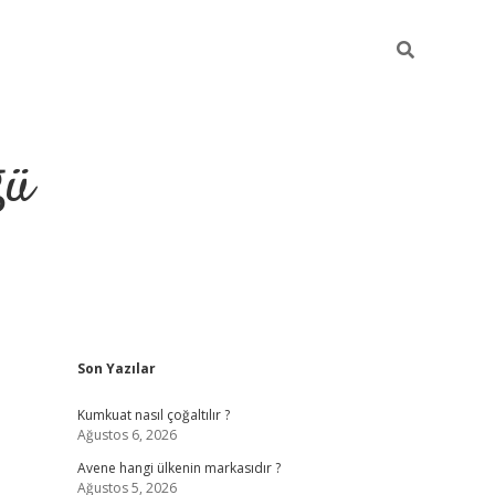
ğü
Sidebar
Son Yazılar
hiltonbet yeni giriş
betexper güvenilir 
Kumkuat nasıl çoğaltılır ?
Ağustos 6, 2026
Avene hangi ülkenin markasıdır ?
Ağustos 5, 2026