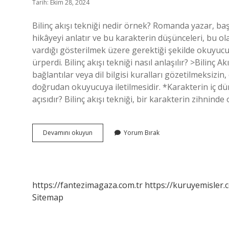
Tarih: Ekim 28, 2024
Bilinç akışı tekniği nedir örnek? Romanda yazar, baş
hikâyeyi anlatır ve bu karakterin düşünceleri, bu ola
vardığı gösterilmek üzere gerektiği şekilde okuyu
ürperdi. Bilinç akışı tekniği nasıl anlaşılır? >Bilinç
bağlantılar veya dil bilgisi kuralları gözetilmeksizin
doğrudan okuyucuya iletilmesidir. *Karakterin iç dün
açısıdır? Bilinç akışı tekniği, bir karakterin zihninde
Bilinç
Devamını okuyun
Yorum Bırak
Akışı
Tekniği
Ne
Demek
https://fantezimagaza.com.tr
https://kuruyemisler.
Sitemap