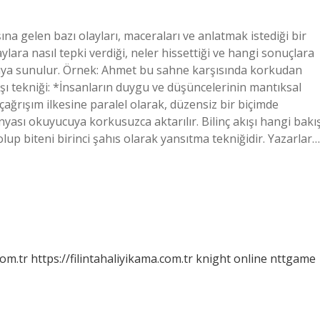
ına gelen bazı olayları, maceraları ve anlatmak istediği bir
ylara nasıl tepki verdiği, neler hissettiği ve hangi sonuçlara
cuya sunulur. Örnek: Ahmet bu sahne karşısında korkudan
 Akışı tekniği: *İnsanların duygu ve düşüncelerinin mantıksal
, çağrışım ilkesine paralel olarak, düzensiz bir biçimde
yası okuyucuya korkusuzca aktarılır. Bilinç akışı hangi bakı
 olup biteni birinci şahıs olarak yansıtma tekniğidir. Yazarlar…
com.tr
https://filintahaliyikama.com.tr
knight online
nttgame