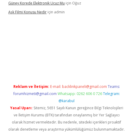
Güney Korede Elektronik Ucuz Mu
için
Oğuz
Aşk Filmi Konusu Nedir
için
admin
üvenilir mi
elexbetgiris.org
Reklam ve İletişim:
E-mail:
backlinkpaneli@gmail.com
Teams:
forumhizmeti@gmail.com
Whatsapp: 0262 606 0 726
Telegram:
@karabul
Yasal Uyarı:
Sitemiz, 5651 Sayılı Kanun gereğince Bilgi Teknolojileri
ve İletişim Kurumu (BTK) tarafından onaylanmış bir Yer Sağlayıcı
olarak hizmet vermektedir. Bu nedenle, sitedeki içerikleri proaktif
olarak denetleme veya araştırma yükümlülüğümüz bulunmamaktadır.