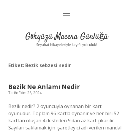
menüyü
Anasayfa
aç
Gizlilik Politikası
Gökyüzü Macera Günlüğü
Yasal Uyarı
Seyahat hikayeleriyle keyifli yolculuk!
Hakkımızda
Etiket:
Bezik sebzesi nedir
Bezik Ne Anlamı Nedir
Tarih: Ekim 28, 2024
Bezik nedir? 2 oyuncuyla oynanan bir kart
oyunudur. Toplam 96 kartla oynanır ve her biri 52
karttan oluşan 4 desteden 9’dan az kart çıkarılır.
Sayıları saklamak için işaretleyici adı verilen mandal