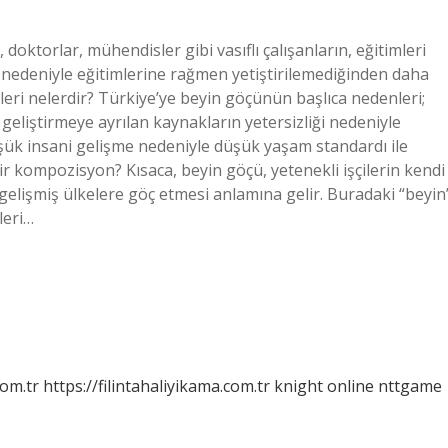
 doktorlar, mühendisler gibi vasıflı çalışanların, eğitimleri
i nedeniyle eğitimlerine rağmen yetiştirilemediğinden daha
leri nelerdir? Türkiye’ye beyin göçünün başlıca nedenleri;
e geliştirmeye ayrılan kaynakların yetersizliği nedeniyle
düşük insani gelişme nedeniyle düşük yaşam standardı ile
dir kompozisyon? Kısaca, beyin göçü, yetenekli işçilerin kendi
a gelişmiş ülkelere göç etmesi anlamına gelir. Buradaki “beyin
leri…
com.tr
https://filintahaliyikama.com.tr
knight online
nttgame