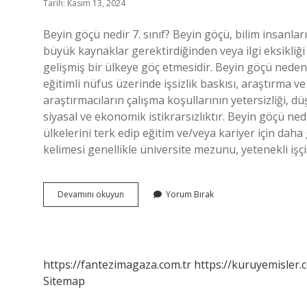
Tarih: Kasım 13, 2024
Beyin göçü nedir 7. sınıf? Beyin göçü, bilim insanları,
büyük kaynaklar gerektirdiğinden veya ilgi eksikliğ
gelişmiş bir ülkeye göç etmesidir. Beyin göçü neden
eğitimli nüfus üzerinde işsizlik baskısı, araştırma v
araştırmacıların çalışma koşullarının yetersizliği, 
siyasal ve ekonomik istikrarsızlıktır. Beyin göçü ne
ülkelerini terk edip eğitim ve/veya kariyer için dah
kelimesi genellikle üniversite mezunu, yetenekli işçi
Beyin
Devamını okuyun
Yorum Bırak
Göçü
Nedir
7
Sınıf
Kısaca
https://fantezimagaza.com.tr
https://kuruyemisler.
Sitemap