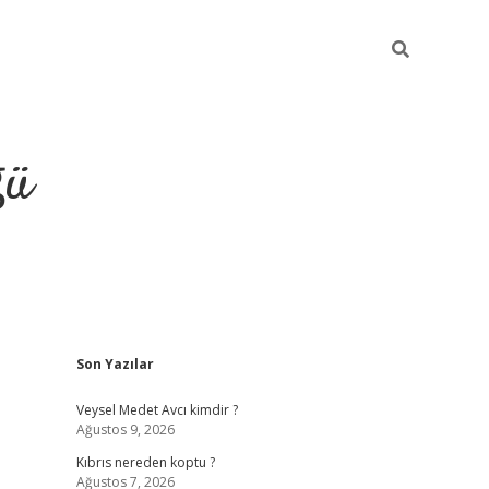
ğü
Sidebar
Son Yazılar
hiltonbet yeni giriş
betexper güvenilir 
Veysel Medet Avcı kimdir ?
Ağustos 9, 2026
Kıbrıs nereden koptu ?
Ağustos 7, 2026