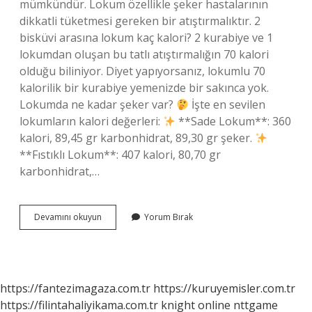
mümkündür. Lokum özellikle şeker hastalarının
dikkatli tüketmesi gereken bir atıştırmalıktır. 2
bisküvi arasına lokum kaç kalori? 2 kurabiye ve 1
lokumdan oluşan bu tatlı atıştırmalığın 70 kalori
olduğu biliniyor. Diyet yapıyorsanız, lokumlu 70
kalorilik bir kurabiye yemenizde bir sakınca yok.
Lokumda ne kadar şeker var?
İşte en sevilen
lokumların kalori değerleri:
**Sade Lokum**: 360
kalori, 89,45 gr karbonhidrat, 89,30 gr şeker.
**Fıstıklı Lokum**: 407 kalori, 80,70 gr
karbonhidrat,…
1
Devamını okuyun
Yorum Bırak
Adet
Lokum
Kaç
Kalori
https://fantezimagaza.com.tr
https://kuruyemisler.com.tr
https://filintahaliyikama.com.tr
knight online
nttgame