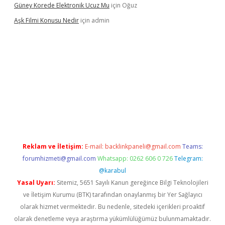
Güney Korede Elektronik Ucuz Mu
için
Oğuz
Aşk Filmi Konusu Nedir
için
admin
üvenilir mi
elexbetgiris.org
Reklam ve İletişim:
E-mail:
backlinkpaneli@gmail.com
Teams:
forumhizmeti@gmail.com
Whatsapp: 0262 606 0 726
Telegram:
@karabul
Yasal Uyarı:
Sitemiz, 5651 Sayılı Kanun gereğince Bilgi Teknolojileri
ve İletişim Kurumu (BTK) tarafından onaylanmış bir Yer Sağlayıcı
olarak hizmet vermektedir. Bu nedenle, sitedeki içerikleri proaktif
olarak denetleme veya araştırma yükümlülüğümüz bulunmamaktadır.