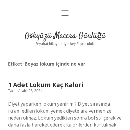
menüyü
Anasayfa
aç
Gizlilik Politikası
Gökyüzü Macera Günlüğü
Yasal Uyarı
Seyahat hikayeleriyle keyifli yolculuk!
Hakkımızda
Etiket:
Beyaz lokum içinde ne var
1 Adet Lokum Kaç Kalori
Tarih: Aralık 28, 2024
Diyet yaparken lokum yenir mi? Diyet sırasında
ikram edilen lokum yemek diyete ara vermenize
neden olmaz. Lokum yedikten sonra bol su içerek ve
daha fazla hareket ederek kalorilerden kurtulmak