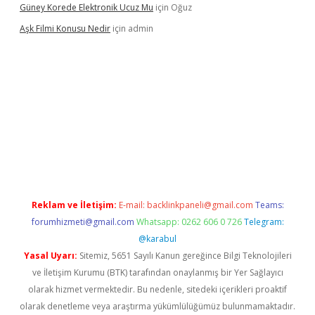
Güney Korede Elektronik Ucuz Mu
için
Oğuz
Aşk Filmi Konusu Nedir
için
admin
üvenilir mi
elexbetgiris.org
Reklam ve İletişim:
E-mail:
backlinkpaneli@gmail.com
Teams:
forumhizmeti@gmail.com
Whatsapp: 0262 606 0 726
Telegram:
@karabul
Yasal Uyarı:
Sitemiz, 5651 Sayılı Kanun gereğince Bilgi Teknolojileri
ve İletişim Kurumu (BTK) tarafından onaylanmış bir Yer Sağlayıcı
olarak hizmet vermektedir. Bu nedenle, sitedeki içerikleri proaktif
olarak denetleme veya araştırma yükümlülüğümüz bulunmamaktadır.