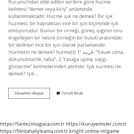
Kurumu’ndan elde edilen verilere göre hüzme
kelimesi “demet veya kiriş” anlamında
kullanılmaktadır. Hüzme ışık ne demek? Bir ışık
huzmesi, bir kaynaktan ince bir ışın biçiminde ışık
emisyonudur. Bunun bir örneği, güneş ışığının onu
engelleyen bir nesne (örneğin bir bulut) arasındaki
bir delikten ince bir ışın olarak parlamasıdır.
Hürmetin ne demek? ḥurme(t) حُرمة “1. “Yasak olma,
dokunulmazlık, tabu”, 2. Yasağa uyma, saygı
gösterme” kelimelerinden alıntıdır. Işık süzmesi ne
demek? Işık…
Huzmeleri
Devamını okuyun
Yorum Bırak
Ne
Demek
https://fantezimagaza.com.tr
https://kuruyemisler.com.tr
https://filintahaliyikama.com.tr
knight online
nttgame