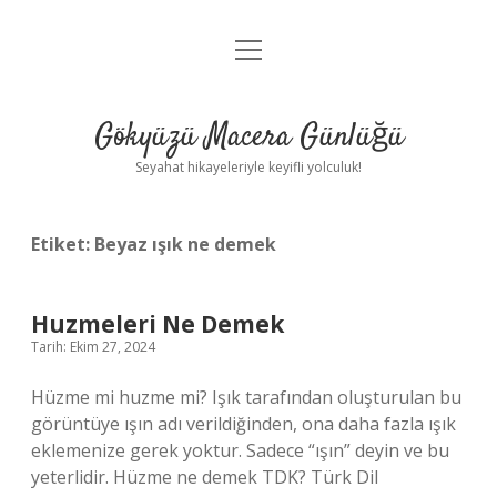
menüyü
Anasayfa
aç
Gizlilik Politikası
Gökyüzü Macera Günlüğü
Yasal Uyarı
Seyahat hikayeleriyle keyifli yolculuk!
Hakkımızda
Etiket:
Beyaz ışık ne demek
Huzmeleri Ne Demek
Tarih: Ekim 27, 2024
Hüzme mi huzme mi? Işık tarafından oluşturulan bu
görüntüye ışın adı verildiğinden, ona daha fazla ışık
eklemenize gerek yoktur. Sadece “ışın” deyin ve bu
yeterlidir. Hüzme ne demek TDK? Türk Dil