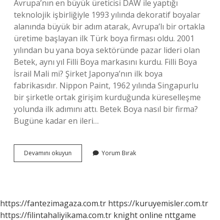
Avrupa’nın en büyük üreticisi DAW ile yaptığı
teknolojik işbirliğiyle 1993 yılında dekoratif boyalar
alanında büyük bir adım atarak, Avrupa’lı bir ortakla
üretime başlayan ilk Türk boya firması oldu. 2001
yılından bu yana boya sektöründe pazar lideri olan
Betek, aynı yıl Filli Boya markasını kurdu. Filli Boya
İsrail Mali mi? Şirket Japonya’nın ilk boya
fabrikasıdır. Nippon Paint, 1962 yılında Singapurlu
bir şirketle ortak girişim kurduğunda küreselleşme
yolunda ilk adımını attı. Betek Boya nasıl bir firma?
Bugüne kadar en ileri…
Betek
Devamını okuyun
Yorum Bırak
Boya
Kime
Ait
https://fantezimagaza.com.tr
https://kuruyemisler.com.tr
https://filintahaliyikama.com.tr
knight online
nttgame