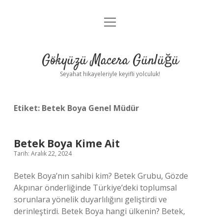
menüyü
Anasayfa
aç
Gizlilik Politikası
Gökyüzü Macera Günlüğü
Yasal Uyarı
Seyahat hikayeleriyle keyifli yolculuk!
Hakkımızda
Etiket:
Betek Boya Genel Müdür
Betek Boya Kime Ait
Tarih: Aralık 22, 2024
Betek Boya’nın sahibi kim? Betek Grubu, Gözde
Akpınar önderliğinde Türkiye’deki toplumsal
sorunlara yönelik duyarlılığını geliştirdi ve
derinleştirdi. Betek Boya hangi ülkenin? Betek,