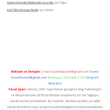
Güney Korede Elektronik Ucuz Mu
için
Oğuz
Aşk Filmi Konusu Nedir
için
admin
üvenilir mi
elexbetgiris.org
Reklam ve İletişim:
E-mail:
backlinkpaneli@gmail.com
Teams:
forumhizmeti@gmail.com
Whatsapp: 0262 606 0 726
Telegram:
@karabul
Yasal Uyarı:
Sitemiz, 5651 Sayılı Kanun gereğince Bilgi Teknolojileri
ve İletişim Kurumu (BTK) tarafından onaylanmış bir Yer Sağlayıcı
olarak hizmet vermektedir. Bu nedenle, sitedeki içerikleri proaktif
olarak denetleme veya araştırma yükümlülüğümüz bulunmamaktadır.