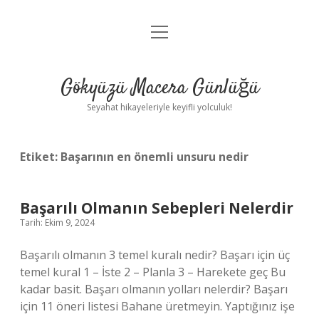
menüyü
Anasayfa
aç
Gizlilik Politikası
Gökyüzü Macera Günlüğü
Yasal Uyarı
Seyahat hikayeleriyle keyifli yolculuk!
Hakkımızda
Etiket:
Başarının en önemli unsuru nedir
Başarılı Olmanın Sebepleri Nelerdir
Tarih: Ekim 9, 2024
Başarılı olmanın 3 temel kuralı nedir? Başarı için üç
temel kural 1 – İste 2 – Planla 3 – Harekete geç Bu
kadar basit. Başarı olmanın yolları nelerdir? Başarı
için 11 öneri listesi Bahane üretmeyin. Yaptığınız işe