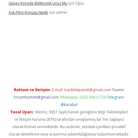
Güney Korede Elektronik Ucuz Mu
için
Oğuz
Aşk Filmi Konusu Nedir
için
admin
üvenilir mi
elexbetgiris.org
Reklam ve İletişim:
E-mail:
backlinkpaneli@gmail.com
Teams:
forumhizmeti@gmail.com
Whatsapp: 0262 606 0 726
Telegram:
@karabul
Yasal Uyarı:
Sitemiz, 5651 Sayılı Kanun gereğince Bilgi Teknolojileri
ve İletişim Kurumu (BTK) tarafından onaylanmış bir Yer Sağlayıcı
olarak hizmet vermektedir. Bu nedenle, sitedeki içerikleri proaktif
olarak denetleme veya araştırma yükümlülüğümüz bulunmamaktadır.