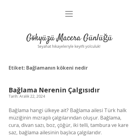
menüyü
Anasayfa
aç
Gizlilik Politikası
Gökyüzü Macera Günlüğü
Yasal Uyarı
Seyahat hikayeleriyle keyifli yolculuk!
Hakkımızda
Etiket:
Bağlamanın kökeni nedir
Bağlama Nerenin Çalgısıdır
Tarih: Aralık 22, 2024
Bağlama hangi ülkeye ait? Bağlama ailesi Türk halk
müziğinin mızraplı çalgılarından oluşur. Bağlama,
cura, divan sazı, boz, çöğür, iki telli, tambura ve kare
saz, bağlama ailesinin başlıca çalgılarıdır.