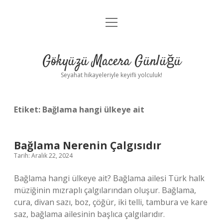
menüyü
Anasayfa
aç
Gizlilik Politikası
Gökyüzü Macera Günlüğü
Yasal Uyarı
Seyahat hikayeleriyle keyifli yolculuk!
Hakkımızda
Etiket:
Bağlama hangi ülkeye ait
Bağlama Nerenin Çalgısıdır
Tarih: Aralık 22, 2024
Bağlama hangi ülkeye ait? Bağlama ailesi Türk halk
müziğinin mızraplı çalgılarından oluşur. Bağlama,
cura, divan sazı, boz, çöğür, iki telli, tambura ve kare
saz, bağlama ailesinin başlıca çalgılarıdır.