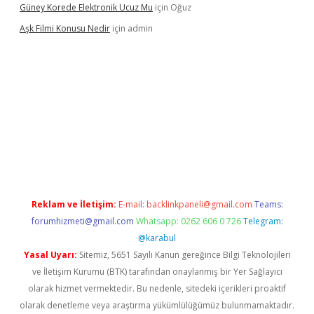
Güney Korede Elektronik Ucuz Mu
için
Oğuz
Aşk Filmi Konusu Nedir
için
admin
venilir mi
elexbetgiris.org
Reklam ve İletişim:
E-mail:
backlinkpaneli@gmail.com
Teams:
forumhizmeti@gmail.com
Whatsapp: 0262 606 0 726
Telegram:
@karabul
Yasal Uyarı:
Sitemiz, 5651 Sayılı Kanun gereğince Bilgi Teknolojileri
ve İletişim Kurumu (BTK) tarafından onaylanmış bir Yer Sağlayıcı
olarak hizmet vermektedir. Bu nedenle, sitedeki içerikleri proaktif
olarak denetleme veya araştırma yükümlülüğümüz bulunmamaktadır.