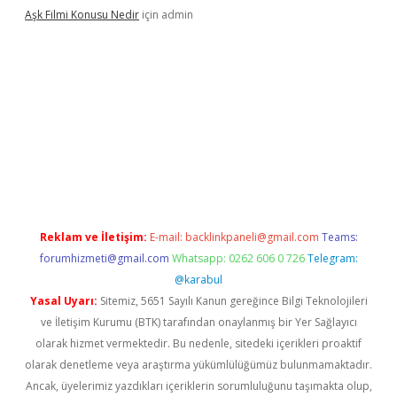
Aşk Filmi Konusu Nedir
için
admin
üvenilir mi
elexbetgiris.org
Reklam ve İletişim:
E-mail:
backlinkpaneli@gmail.com
Teams:
forumhizmeti@gmail.com
Whatsapp: 0262 606 0 726
Telegram:
@karabul
Yasal Uyarı:
Sitemiz, 5651 Sayılı Kanun gereğince Bilgi Teknolojileri
ve İletişim Kurumu (BTK) tarafından onaylanmış bir Yer Sağlayıcı
olarak hizmet vermektedir. Bu nedenle, sitedeki içerikleri proaktif
olarak denetleme veya araştırma yükümlülüğümüz bulunmamaktadır.
Ancak, üyelerimiz yazdıkları içeriklerin sorumluluğunu taşımakta olup,