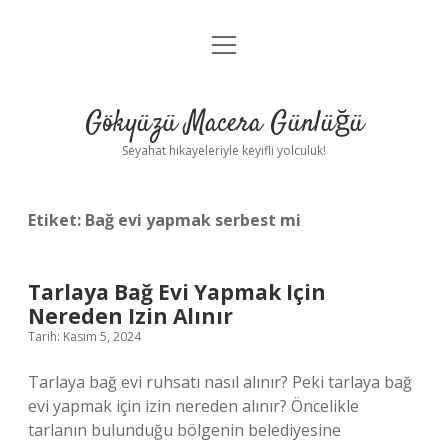
menüyü
Anasayfa
aç
Gizlilik Politikası
Gökyüzü Macera Günlüğü
Yasal Uyarı
Seyahat hikayeleriyle keyifli yolculuk!
Hakkımızda
Etiket:
Bağ evi yapmak serbest mi
Tarlaya Bağ Evi Yapmak Için
Nereden Izin Alınır
Tarih: Kasım 5, 2024
Tarlaya bağ evi ruhsatı nasıl alınır? Peki tarlaya bağ
evi yapmak için izin nereden alınır? Öncelikle
tarlanın bulunduğu bölgenin belediyesine