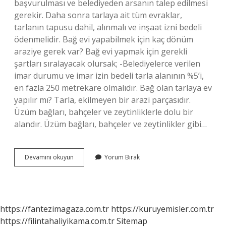
başvurulması ve belediyeden arsanın talep edilmesi
gerekir. Daha sonra tarlaya ait tüm evraklar,
tarlanın tapusu dahil, alınmalı ve inşaat izni bedeli
ödenmelidir. Bağ evi yapabilmek için kaç dönüm
araziye gerek var? Bağ evi yapmak için gerekli
şartları sıralayacak olursak; -Belediyelerce verilen
imar durumu ve imar izin bedeli tarla alanının %5’i,
en fazla 250 metrekare olmalıdır. Bağ olan tarlaya ev
yapılır mı? Tarla, ekilmeyen bir arazi parçasıdır.
Üzüm bağları, bahçeler ve zeytinliklerle dolu bir
alandır. Üzüm bağları, bahçeler ve zeytinlikler gibi…
Tarlaya
Devamını okuyun
Yorum Bırak
Bağ
Evi
Yapmak
Için
Nereden
https://fantezimagaza.com.tr
https://kuruyemisler.com.tr
Izin
https://filintahaliyikama.com.tr
Sitemap
Alınır