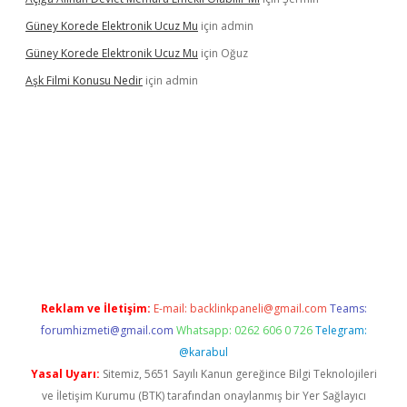
Güney Korede Elektronik Ucuz Mu
için
admin
Güney Korede Elektronik Ucuz Mu
için
Oğuz
Aşk Filmi Konusu Nedir
için
admin
üvenilir mi
elexbetgiris.org
Reklam ve İletişim:
E-mail:
backlinkpaneli@gmail.com
Teams:
forumhizmeti@gmail.com
Whatsapp: 0262 606 0 726
Telegram:
@karabul
Yasal Uyarı:
Sitemiz, 5651 Sayılı Kanun gereğince Bilgi Teknolojileri
ve İletişim Kurumu (BTK) tarafından onaylanmış bir Yer Sağlayıcı