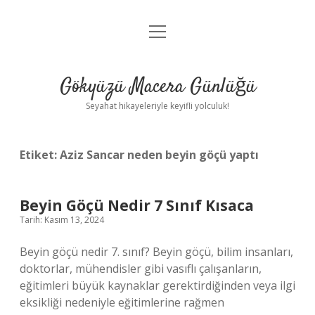
menüyü
Anasayfa
aç
Gizlilik Politikası
Gökyüzü Macera Günlüğü
Yasal Uyarı
Seyahat hikayeleriyle keyifli yolculuk!
Hakkımızda
Etiket:
Aziz Sancar neden beyin göçü yaptı
Beyin Göçü Nedir 7 Sınıf Kısaca
Tarih: Kasım 13, 2024
Beyin göçü nedir 7. sınıf? Beyin göçü, bilim insanları,
doktorlar, mühendisler gibi vasıflı çalışanların,
eğitimleri büyük kaynaklar gerektirdiğinden veya ilgi
eksikliği nedeniyle eğitimlerine rağmen