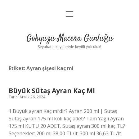
menüyü
Anasayfa
aç
Gizlilik Politikası
Gökyüzü Macera Günlüğü
Yasal Uyarı
Seyahat hikayeleriyle keyifli yolculuk!
Hakkımızda
Etiket:
Ayran şişesi kaç ml
Büyük Sütaş Ayran Kaç Ml
Tarih: Aralık 26, 2024
1 Büyük ayran Kaç ml’dir? Ayran 200 ml | Sütaş
Sütaş ayran 175 ml koli kaç adet? Tam Yağlı Ayran
175 ml KUTU 20 ADET. Sütaş ayran 300 ml kaç TL?
Seçenekler: 200 ml 38,00 TL/lt. 300 ml 36,63 TL/lt.