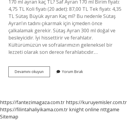
170 ml ayran kaç TL? Saf Ayran 170 ml Birim fiyatı:
4,75 TL Koli fiyatı (20 adet): 87,00 TL Tek fiyatı: 4,35
TL Sütaş Büyük ayran Kaç ml? Bu nedenle Sütaş
Ayran’ın tadını çıkarmak için içmeden önce
çalkalamak gerekir. Sütaş Ayran 300 ml doğal ve
besleyicidir. İyi hissettirir ve ferahlatır.
Kültürümüzün ve sofralarımızın geleneksel bir
lezzeti olarak son derece ferahlatıcıdır.…
Büyük
Devamını okuyun
Yorum Bırak
Sütaş
Ayran
Kaç
Ml
https://fantezimagaza.com.tr
https://kuruyemisler.com.tr
https://filintahaliyikama.com.tr
knight online
nttgame
Sitemap