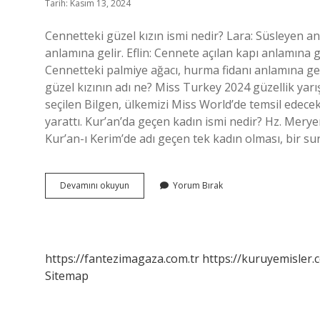
Tarih: Kasım 13, 2024
Cennetteki güzel kızın ismi nedir? Lara: Süsleyen 
anlamına gelir. Eflin: Cennete açılan kapı anlamına g
Cennetteki palmiye ağacı, hurma fidanı anlamına g
güzel kızının adı ne? Miss Turkey 2024 güzellik yarış
seçilen Bilgen, ülkemizi Miss World’de temsil edece
yarattı. Kur’an’da geçen kadın ismi nedir? Hz. Merye
Kur’an-ı Kerim’de adı geçen tek kadın olması, bir su
Peygamber
Devamını okuyun
Yorum Bırak
Kızı
Isimleri
Nelerdir
https://fantezimagaza.com.tr
https://kuruyemisler.
Sitemap