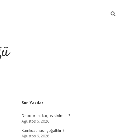
ğü
Sidebar
Son Yazılar
hiltonbet yeni giriş
betexper güvenilir 
Deodorant kaç fıs sıkılmalı ?
Ağustos 6, 2026
Kumkuat nasıl çoğaltılır ?
Ağustos 6, 2026