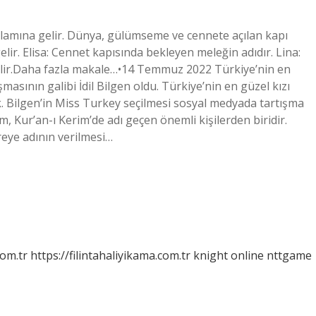
anlamına gelir. Dünya, gülümseme ve cennete açılan kapı
elir. Elisa: Cennet kapısında bekleyen meleğin adıdır. Lina:
elir.Daha fazla makale…•14 Temmuz 2022 Türkiye’nin en
masının galibi İdil Bilgen oldu. Türkiye’nin en güzel kızı
k. Bilgen’in Miss Turkey seçilmesi sosyal medyada tartışma
m, Kur’an-ı Kerim’de adı geçen önemli kişilerden biridir.
reye adının verilmesi…
com.tr
https://filintahaliyikama.com.tr
knight online
nttgame