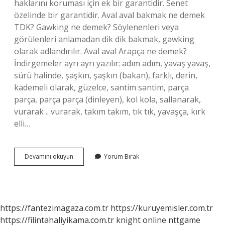
haklarını koruması için ek bir garantidir. Senet
özelinde bir garantidir. Aval aval bakmak ne demek
TDK? Gawking ne demek? Söylenenleri veya
görülenleri anlamadan dik dik bakmak, gawking
olarak adlandırılır. Aval aval Arapça ne demek?
İndirgemeler ayrı ayrı yazılır: adım adım, yavaş yavaş,
sürü halinde, şaşkın, şaşkın (bakan), farklı, derin,
kademeli olarak, güzelce, santim santim, parça
parça, parça parça (dinleyen), kol kola, sallanarak,
vurarak .. vurarak, takım takım, tık tık, yavaşça, kırk
elli…
Aval
Devamını okuyun
Yorum Bırak
Aval
Ne
Demek
Tdk
https://fantezimagaza.com.tr
https://kuruyemisler.com.tr
https://filintahaliyikama.com.tr
knight online
nttgame