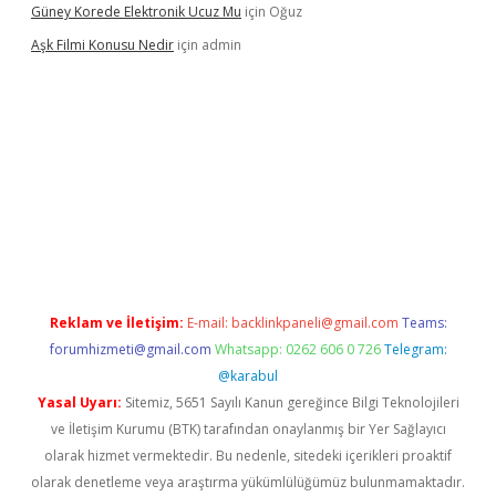
Güney Korede Elektronik Ucuz Mu
için
Oğuz
Aşk Filmi Konusu Nedir
için
admin
venilir mi
elexbetgiris.org
Reklam ve İletişim:
E-mail:
backlinkpaneli@gmail.com
Teams:
forumhizmeti@gmail.com
Whatsapp: 0262 606 0 726
Telegram:
@karabul
Yasal Uyarı:
Sitemiz, 5651 Sayılı Kanun gereğince Bilgi Teknolojileri
ve İletişim Kurumu (BTK) tarafından onaylanmış bir Yer Sağlayıcı
olarak hizmet vermektedir. Bu nedenle, sitedeki içerikleri proaktif
olarak denetleme veya araştırma yükümlülüğümüz bulunmamaktadır.