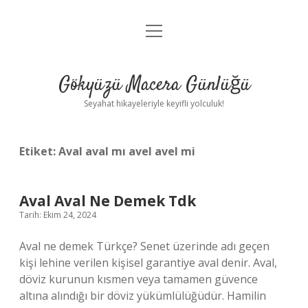
menüyü
Anasayfa
aç
Gizlilik Politikası
Gökyüzü Macera Günlüğü
Yasal Uyarı
Seyahat hikayeleriyle keyifli yolculuk!
Hakkımızda
Etiket:
Aval aval mı avel avel mi
Aval Aval Ne Demek Tdk
Tarih: Ekim 24, 2024
Aval ne demek Türkçe? Senet üzerinde adı geçen
kişi lehine verilen kişisel garantiye aval denir. Aval,
döviz kurunun kısmen veya tamamen güvence
altına alındığı bir döviz yükümlülüğüdür. Hamilin