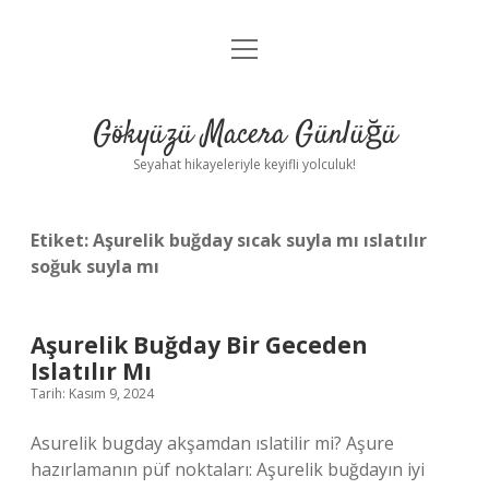
menüyü
Anasayfa
aç
Gizlilik Politikası
Gökyüzü Macera Günlüğü
Yasal Uyarı
Seyahat hikayeleriyle keyifli yolculuk!
Hakkımızda
Etiket:
Aşurelik buğday sıcak suyla mı ıslatılır
soğuk suyla mı
Aşurelik Buğday Bir Geceden
Islatılır Mı
Tarih: Kasım 9, 2024
Asurelik bugday akşamdan ıslatilir mi? Aşure
hazırlamanın püf noktaları: Aşurelik buğdayın iyi