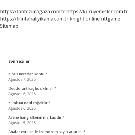
Islatılır
Mı
https://fantezimagaza.com.tr
https://kuruyemisler.com.tr
https://filintahaliyikama.com.tr
knight online
nttgame
Sitemap
Sidebar
Son Yazılar
Kıbrıs nereden koptu ?
Ağustos 7, 2026
Deodorant kaç fıs sıkılmalı ?
Ağustos 6, 2026
Kumkuat nasıl çoğaltılır ?
Ağustos 6, 2026
Avene hangi ülkenin markasıdır ?
Ağustos 5, 2026
Anafaz evresinde kromozom sayısı artar mı ?