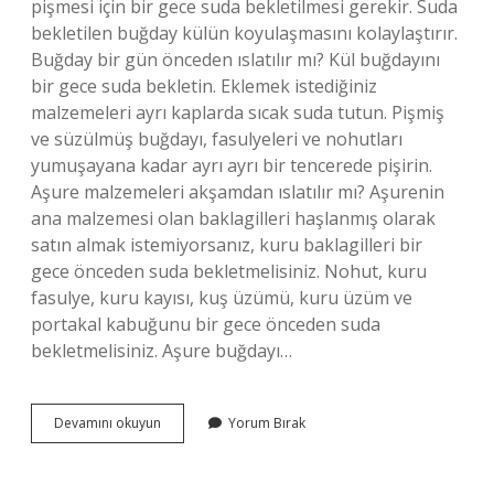
pişmesi için bir gece suda bekletilmesi gerekir. Suda
bekletilen buğday külün koyulaşmasını kolaylaştırır.
Buğday bir gün önceden ıslatılır mı? Kül buğdayını
bir gece suda bekletin. Eklemek istediğiniz
malzemeleri ayrı kaplarda sıcak suda tutun. Pişmiş
ve süzülmüş buğdayı, fasulyeleri ve nohutları
yumuşayana kadar ayrı ayrı bir tencerede pişirin.
Aşure malzemeleri akşamdan ıslatılır mı? Aşurenin
ana malzemesi olan baklagilleri haşlanmış olarak
satın almak istemiyorsanız, kuru baklagilleri bir
gece önceden suda bekletmelisiniz. Nohut, kuru
fasulye, kuru kayısı, kuş üzümü, kuru üzüm ve
portakal kabuğunu bir gece önceden suda
bekletmelisiniz. Aşure buğdayı…
Aşurelik
Devamını okuyun
Yorum Bırak
Buğday
Bir
Geceden