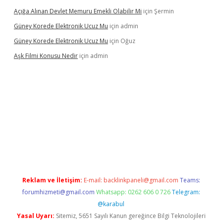
Açığa Alınan Devlet Memuru Emekli Olabilir Mi
için
Şermin
Güney Korede Elektronik Ucuz Mu
için
admin
Güney Korede Elektronik Ucuz Mu
için
Oğuz
Aşk Filmi Konusu Nedir
için
admin
üvenilir mi
elexbetgiris.org
Reklam ve İletişim:
E-mail:
backlinkpaneli@gmail.com
Teams:
forumhizmeti@gmail.com
Whatsapp: 0262 606 0 726
Telegram:
@karabul
Yasal Uyarı:
Sitemiz, 5651 Sayılı Kanun gereğince Bilgi Teknolojileri