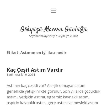
menüyü
Anasayfa
aç
Gizlilik Politikası
Gökyüzü Macera Günlüğü
Yasal Uyarı
Seyahat hikayeleriyle keyifli yolculuk!
Hakkımızda
Etiket:
Astımın en iyi ilacı nedir
Kaç Çeşit Astım Vardır
Tarih: Aralık 19, 2024
Astımın kaç çeşidi var? Alerjik olmayan astım
genellikle yetişkinlikte görülür. Son yıllarda çocukluk
astımı, yetişkin astımı, egzersiz kaynaklı astım,
aspirin kaynaklı astım, gece astımı ve mesleki astım