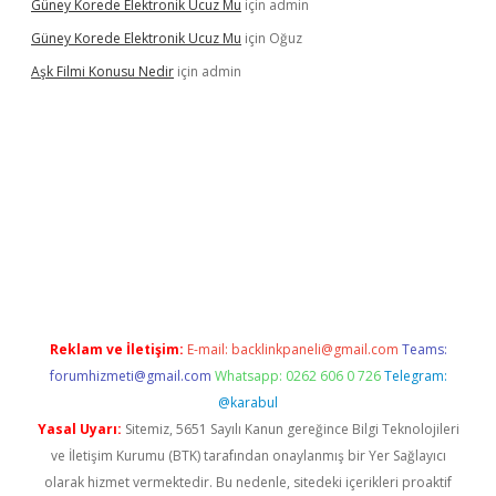
Güney Korede Elektronik Ucuz Mu
için
admin
Güney Korede Elektronik Ucuz Mu
için
Oğuz
Aşk Filmi Konusu Nedir
için
admin
üvenilir mi
elexbetgiris.org
Reklam ve İletişim:
E-mail:
backlinkpaneli@gmail.com
Teams:
forumhizmeti@gmail.com
Whatsapp: 0262 606 0 726
Telegram:
@karabul
Yasal Uyarı:
Sitemiz, 5651 Sayılı Kanun gereğince Bilgi Teknolojileri
ve İletişim Kurumu (BTK) tarafından onaylanmış bir Yer Sağlayıcı
olarak hizmet vermektedir. Bu nedenle, sitedeki içerikleri proaktif