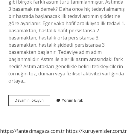
gibi birçok farklı astım türü tanımlanmıştır. Astımda
3 basamak ne demek? Daha önce hiç tedavi almamış
bir hastada başlanacak ilk tedavi astımın şiddetine
göre ayarlanır. Eğer vaka hafif aralıklıysa ilk tedavi 1.
basamaktan, hastalık hafif persistansa 2.
basamaktan, hastalık orta persistansa 3.
basamaktan, hastalık şiddetli persistansa 3.
basamaktan başlanır. Tedaviye adım adım
başlanmalıdır. Astım ile alerjik astım arasındaki fark
nedir? Astım atakları genellikle belirli tetikleyicilerin
(örneğin toz, duman veya fiziksel aktivite) varlığında
ortaya…
Kaç
Devamını okuyun
Yorum Bırak
Çeşit
Astım
Vardır
https://fantezimagaza.com.tr
https://kuruyemisler.com.tr