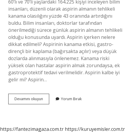
60’lı ve 70’li yaşlardaki 164.225 kişiyi inceleyen bilim
insanları, düzenli olarak aspirin almanın tehlikeli
kanama olasılığını yüzde 43 oranında artırdığını
buldu. Bilim insanları, doktorlar tarafından
önerilmediği sürece günlük aspirin almanın tehlikeli
olduğu konusunda uyardı. Aspirin içerken nelere
dikkat edilmeli? Aspirinin kanama etkisi, gastro-
dirençli bir kaplama (bağırsakta açılır) veya düşük
dozlarda alınmasıyla önlenemez. Kanama riski
yüksek olan hastalar aspirin almak zorundaysa, ek
gastroprotektif tedavi verilmelidir. Aspirin kalbe iyi
gelir mi? Aspirin…
Aspirin
Devamını okuyun
Yorum Bırak
Gece
Mi
Gündüz
Mü
https://fantezimagaza.com.tr
https://kuruyemisler.com.tr