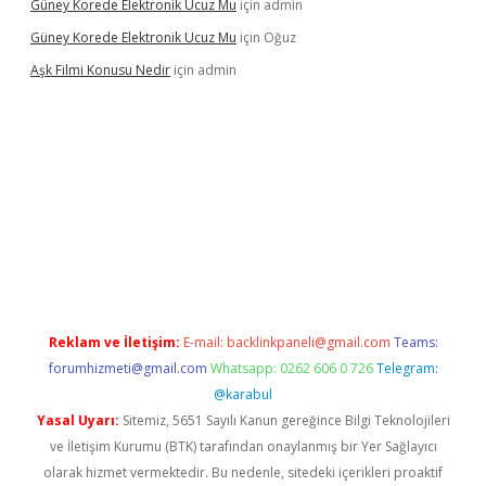
Güney Korede Elektronik Ucuz Mu
için
admin
Güney Korede Elektronik Ucuz Mu
için
Oğuz
Aşk Filmi Konusu Nedir
için
admin
üvenilir mi
elexbetgiris.org
Reklam ve İletişim:
E-mail:
backlinkpaneli@gmail.com
Teams:
forumhizmeti@gmail.com
Whatsapp: 0262 606 0 726
Telegram:
@karabul
Yasal Uyarı:
Sitemiz, 5651 Sayılı Kanun gereğince Bilgi Teknolojileri
ve İletişim Kurumu (BTK) tarafından onaylanmış bir Yer Sağlayıcı
olarak hizmet vermektedir. Bu nedenle, sitedeki içerikleri proaktif