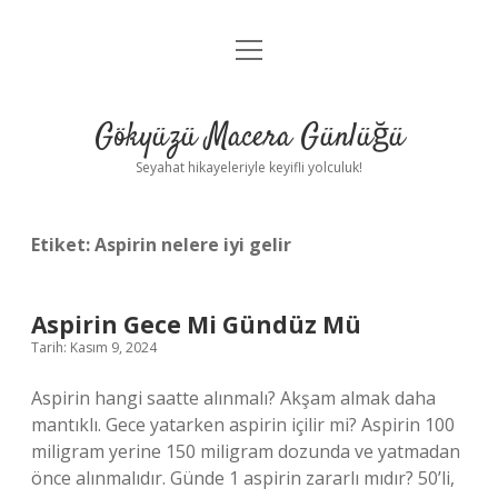
menüyü
Anasayfa
aç
Gizlilik Politikası
Gökyüzü Macera Günlüğü
Yasal Uyarı
Seyahat hikayeleriyle keyifli yolculuk!
Hakkımızda
Etiket:
Aspirin nelere iyi gelir
Aspirin Gece Mi Gündüz Mü
Tarih: Kasım 9, 2024
Aspirin hangi saatte alınmalı? Akşam almak daha
mantıklı. Gece yatarken aspirin içilir mi? Aspirin 100
miligram yerine 150 miligram dozunda ve yatmadan
önce alınmalıdır. Günde 1 aspirin zararlı mıdır? 50’li,