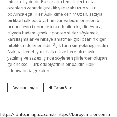
minstrelsy denir. Bu sanatın temsilcileri, usta
ozanların yanında çıraklık yaparak uzun yıllar
boyunca eğitilirler. Âşık kime denir? Ozan, sazıyla
birlikte halk edebiyatının tür ve biçimlerinden bir
ürünü seyirci önünde icra edebilen kişidir. Ayrıca,
rüyada badem içmek, spontan şiirler söylemek,
karşılaşmalar ve hikaye anlatmak gibi ozanın diğer
nitelikleri de önemlidir. Âşık tarzı şiir geleneği nedir?
Aşık halk edebiyatı, halk dili ve hece ölçüsüyle
yazılmış ve saz eşliğinde söylenen şiirlerden oluşan
geleneksel Türk edebiyatının bir dalıdır. Halk
edebiyatında görülen…
Âşık
Devamını okuyun
Yorum Bırak
Geleneği
Nedir
https://fantezimagaza.com.tr
https://kuruyemisler.com.tr