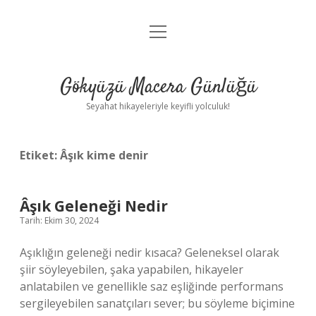
menüyü
Anasayfa
aç
Gizlilik Politikası
Gökyüzü Macera Günlüğü
Yasal Uyarı
Seyahat hikayeleriyle keyifli yolculuk!
Hakkımızda
Etiket:
Âşık kime denir
Âşık Geleneği Nedir
Tarih: Ekim 30, 2024
Aşıklığın geleneği nedir kısaca? Geleneksel olarak
şiir söyleyebilen, şaka yapabilen, hikayeler
anlatabilen ve genellikle saz eşliğinde performans
sergileyebilen sanatçıları sever; bu söyleme biçimine