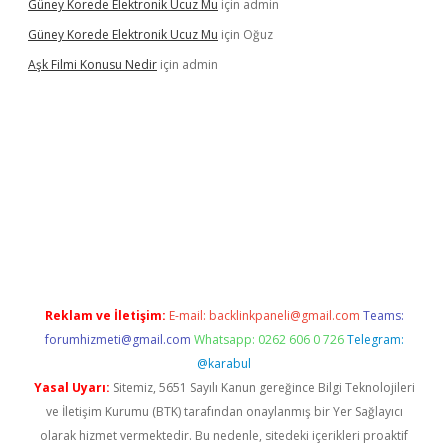
Güney Korede Elektronik Ucuz Mu
için
admin
Güney Korede Elektronik Ucuz Mu
için
Oğuz
Aşk Filmi Konusu Nedir
için
admin
üvenilir mi
elexbetgiris.org
Reklam ve İletişim:
E-mail:
backlinkpaneli@gmail.com
Teams:
forumhizmeti@gmail.com
Whatsapp: 0262 606 0 726
Telegram:
@karabul
Yasal Uyarı:
Sitemiz, 5651 Sayılı Kanun gereğince Bilgi Teknolojileri
ve İletişim Kurumu (BTK) tarafından onaylanmış bir Yer Sağlayıcı
olarak hizmet vermektedir. Bu nedenle, sitedeki içerikleri proaktif