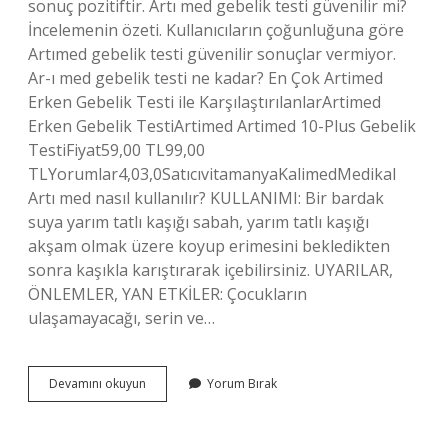
sonuç pozitiftir. Artı med gebelik testi güvenilir mi?
İncelemenin özeti. Kullanıcıların çoğunluğuna göre
Artımed gebelik testi güvenilir sonuçlar vermiyor.
Ar-ı med gebelik testi ne kadar? En Çok Artimed
Erken Gebelik Testi ile KarşılaştırılanlarArtimed
Erken Gebelik TestiArtimed Artimed 10-Plus Gebelik
TestiFiyat59,00 TL99,00
TLYorumlar4,03,0SatıcıvitamanyaKalimedMedikal
Artı med nasıl kullanılır? KULLANIMI: Bir bardak
suya yarım tatlı kaşığı sabah, yarım tatlı kaşığı
akşam olmak üzere koyup erimesini bekledikten
sonra kaşıkla karıştırarak içebilirsiniz. UYARILAR,
ÖNLEMLER, YAN ETKİLER: Çocukların
ulaşamayacağı, serin ve…
Art
Devamını okuyun
Yorum Bırak
Med
Gebelik
Testi