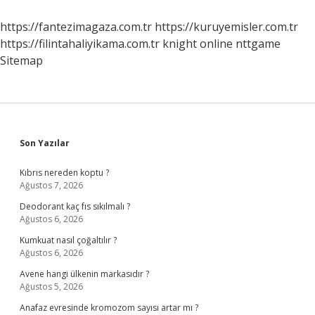
Nasıl
Yapılır
https://fantezimagaza.com.tr
https://kuruyemisler.com.tr
https://filintahaliyikama.com.tr
knight online
nttgame
Sitemap
Sidebar
Son Yazılar
Kıbrıs nereden koptu ?
Ağustos 7, 2026
Deodorant kaç fıs sıkılmalı ?
Ağustos 6, 2026
Kumkuat nasıl çoğaltılır ?
Ağustos 6, 2026
Avene hangi ülkenin markasıdır ?
Ağustos 5, 2026
Anafaz evresinde kromozom sayısı artar mı ?