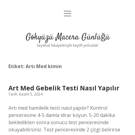
menüyü
Anasayfa
aç
Gizlilik Politikası
Gökyüzü Macera Günlüğü
Yasal Uyarı
Seyahat hikayeleriyle keyifli yolculuk!
Hakkımızda
Etiket:
Artı Med kimin
Art Med Gebelik Testi Nasıl Yapılır
Tarih: Kasım 5, 2024
Artı med hamilelik testi nasıl yapılır? Kontrol
penceresine 4-5 damla idrar koyun. 5-20 dakika
bekledikten sonra sonucu test penceresinde
okuyabilirsiniz. Test penceresinde 2 çizgi belirirse