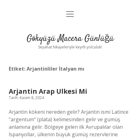
menüyü
Anasayfa
aç
Gizlilik Politikası
Gökyüzü Macera Günlüğü
Yasal Uyarı
Seyahat hikayeleriyle keyifli yolculuk!
Hakkımızda
Etiket:
Arjantinliler İtalyan mı
Arjantin Arap Ulkesi Mi
Tarih: Kasım 8, 2024
Arjantin kökeni nereden gelir? Arjantin ismi Latince
“argentum” (plata) kelimesinden gelir ve gümüş
anlamına gelir. Bölgeye gelen ilk Avrupalılar olan
İspanyollar, ülkenin büyük gümüş rezervlerine