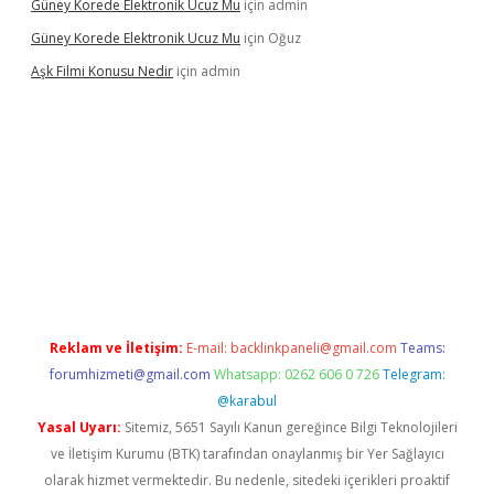
Güney Korede Elektronik Ucuz Mu
için
admin
Güney Korede Elektronik Ucuz Mu
için
Oğuz
Aşk Filmi Konusu Nedir
için
admin
üvenilir mi
elexbetgiris.org
Reklam ve İletişim:
E-mail:
backlinkpaneli@gmail.com
Teams:
forumhizmeti@gmail.com
Whatsapp: 0262 606 0 726
Telegram:
@karabul
Yasal Uyarı:
Sitemiz, 5651 Sayılı Kanun gereğince Bilgi Teknolojileri
ve İletişim Kurumu (BTK) tarafından onaylanmış bir Yer Sağlayıcı
olarak hizmet vermektedir. Bu nedenle, sitedeki içerikleri proaktif